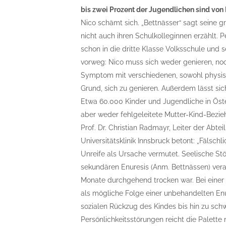
bis zwei Prozent der Jugendlichen sind von 
Nico schämt sich. „Bettnässer“ sagt seine g
nicht auch ihren Schulkolleginnen erzählt. P
schon in die dritte Klasse Volksschule und 
vorweg: Nico muss sich weder genieren, noch
Symptom mit verschiedenen, sowohl physisc
Grund, sich zu genieren. Außerdem lässt sic
Etwa 60.000 Kinder und Jugendliche in Öste
aber weder fehlgeleitete Mutter-Kind-Bezie
Prof. Dr. Christian Radmayr, Leiter der Abte
Universitätsklinik Innsbruck betont: „Fälsc
Unreife als Ursache vermutet. Seelische Stö
sekundären Enuresis (Anm. Bettnässen) ver
Monate durchgehend trocken war. Bei einer p
als mögliche Folge einer unbehandelten Enu
sozialen Rückzug des Kindes bis hin zu sch
Persönlichkeitsstörungen reicht die Palett