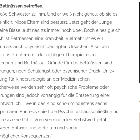
Bettnässen betroffen.
roße Schwester zu ihm. Und er weiß nicht genau, ob sie es
einlich. Nicos Eltern sind bestürzt. Jetzt geht der Junge
seine Blase läuft nachts immer noch über. Doch eines gleich
 ist Bettnässen eine Krankheit. Vielmehr ist es ein
h als auch psychisch bedingten Ursachen. Also kein
h das Problem mit der richtigen Therapie lösen.
rreich sind Bettnässer. Gründe für das Bettnässen sind
hungen, noch Schulangst oder psychischer Druck. Univ.-
ilung für Kinderurologie an der Medizinischen
hlicherweise werden sehr oft psychische Probleme oder
rungen sind jedoch vorrangig für die Entstehung einer
antwortlich – wenn das Kind schon mindestens sechs
rimären Enuresis spielt die Psyche fast ausschließlich nur
resis eine Rolle: Vom verminderten Selbstwertgefühl,
weren Entwicklungsdefiziten und sogar
e möglicher Konsequenzen.“