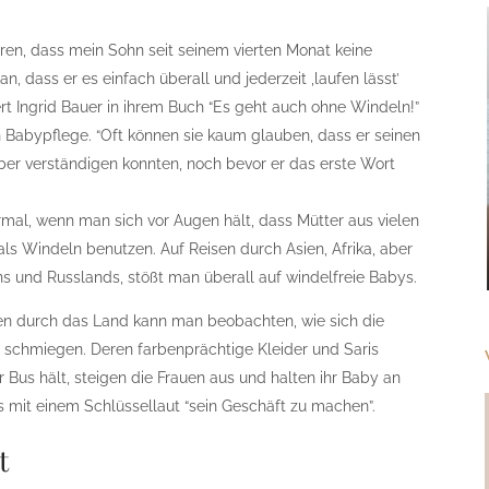
ören, dass mein Sohn seit seinem vierten Monat keine
 dass er es einfach überall und jederzeit ,laufen lässt’
ert Ingrid Bauer in ihrem Buch “Es geht auch ohne Windeln!”
n Babypflege. “Oft können sie kaum glauben, dass er seinen
r verständigen konnten, noch bevor er das erste Wort
rmal, wenn man sich vor Augen hält, dass Mütter aus vielen
ls Windeln benutzen. Auf Reisen durch Asien, Afrika, aber
ns und Russlands, stößt man überall auf windelfreie Babys.
ten durch das Land kann man beobachten, wie sich die
r schmiegen. Deren farbenprächtige Kleider und Saris
Bus hält, steigen die Frauen aus und halten ihr Baby an
s mit einem Schlüssellaut “sein Geschäft zu machen”.
t