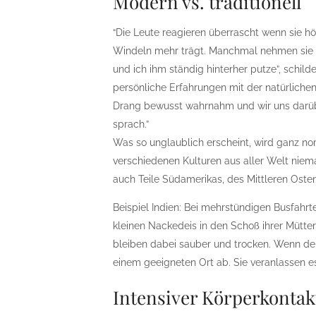
Modern vs. traditionell
“Die Leute reagieren überrascht wenn sie h
Windeln mehr trägt. Manchmal nehmen sie an,
und ich ihm ständig hinterher putze”, schild
persönliche Erfahrungen mit der natürliche
Drang bewusst wahrnahm und wir uns darübe
sprach.”
Was so unglaublich erscheint, wird ganz no
verschiedenen Kulturen aus aller Welt niema
auch Teile Südamerikas, des Mittleren Oste
Beispiel Indien: Bei mehrstündigen Busfahr
kleinen Nackedeis in den Schoß ihrer Mütte
bleiben dabei sauber und trocken. Wenn der 
einem geeigneten Ort ab. Sie veranlassen e
Intensiver Körperkontak