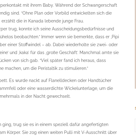
Körperkontakt mit ihrem Baby. Während der Schwangerschaft
ndig sind. “Ohne Plan oder Vorbild entwickelten sich die
 erzählt die in Kanada lebende junge Frau.
per trug, konnte ich seine Ausscheidungsbedürfnisse und
helos beobachten.” Immer wenn sie bemerkte, dass er ,Pipi
ber einer Stoffwindel – ab. Dabei wiederholte sie zwei- oder
kleine’ und ,kaka’ für das ,große Geschäft’. Manchmal amte sie
ücken von sich gab. “Viel später fand ich heraus, dass
he machen, um die Peristaltik zu stimulieren.”
bett. Es wurde nackt auf Flanelldecken oder Handtücher
 Lammfell oder eine wasserdichte Wickelunterlage, um die
 mehrmals in der Nacht gewechselt.
ging, trug sie es in einem speziell dafür angefertigten
am Körper. Sie zog einen weiten Pulli mit V-Ausschnitt über