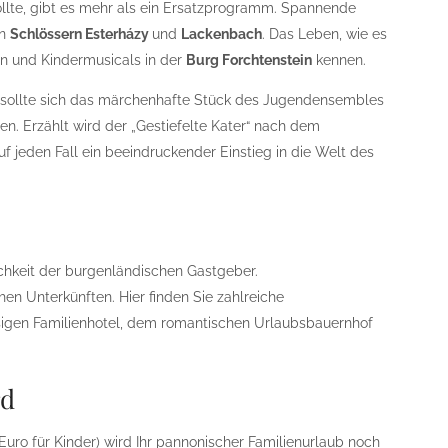
ollte, gibt es mehr als ein Ersatzprogramm. Spannende
en
Schlössern Esterházy
und
Lackenbach
. Das Leben, wie es
len und Kindermusicals in der
Burg Forchtenstein
kennen.
t, sollte sich das märchenhafte Stück des Jugendensembles
en. Erzählt wird der „Gestiefelte Kater“ nach dem
jeden Fall ein beeindruckender Einstieg in die Welt des
chkeit der burgenländischen Gastgeber.
hen Unterkünften. Hier finden Sie zahlreiche
sigen Familienhotel, dem romantischen Urlaubsbauernhof
rd
Euro für Kinder) wird Ihr pannonischer Familienurlaub noch