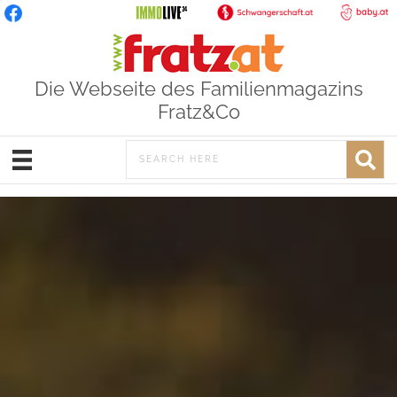
Die Webseite des Familienmagazins
Fratz&Co