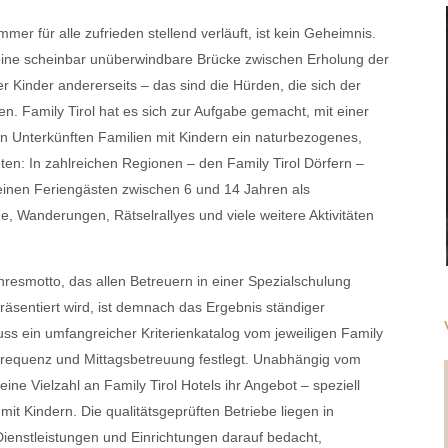
mmer für alle zufrieden stellend verläuft, ist kein Geheimnis.
d eine scheinbar unüberwindbare Brücke zwischen Erholung der
er Kinder andererseits – das sind die Hürden, die sich der
en. Family Tirol hat es sich zur Aufgabe gemacht, mit einer
n Unterkünften Familien mit Kindern ein naturbezogenes,
n: In zahlreichen Regionen – den Family Tirol Dörfern –
leinen Feriengästen zwischen 6 und 14 Jahren als
, Wanderungen, Rätselrallyes und viele weitere Aktivitäten
resmotto, das allen Betreuern in einer Spezialschulung
räsentiert wird, ist demnach das Ergebnis ständiger
ss ein umfangreicher Kriterienkatalog vom jeweiligen Family
m Frequenz und Mittagsbetreuung festlegt. Unabhängig vom
eine Vielzahl an Family Tirol Hotels ihr Angebot – speziell
it Kindern. Die qualitätsgeprüften Betriebe liegen in
 Dienstleistungen und Einrichtungen darauf bedacht,