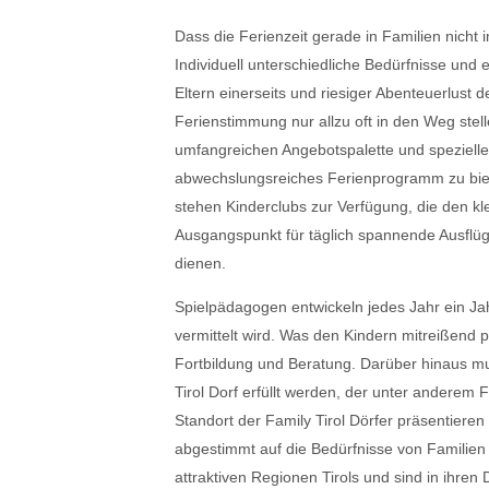
Dass die Ferienzeit gerade in Familien nicht i
Individuell unterschiedliche Bedürfnisse un
Eltern einerseits und riesiger Abenteuerlust d
Ferienstimmung nur allzu oft in den Weg stell
umfangreichen Angebotspalette und spezielle
abwechslungsreiches Ferienprogramm zu biete
stehen Kinderclubs zur Verfügung, die den k
Ausgangspunkt für täglich spannende Ausflüge
dienen.
Spielpädagogen entwickeln jedes Jahr ein Jah
vermittelt wird. Was den Kindern mitreißend p
Fortbildung und Beratung. Darüber hinaus mu
Tirol Dorf erfüllt werden, der unter andere
Standort der Family Tirol Dörfer präsentieren 
abgestimmt auf die Bedürfnisse von Familien m
attraktiven Regionen Tirols und sind in ihren