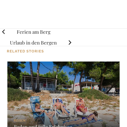
Posts
Ferien am Berg
navigation
Urlaub in den Bergen
RELATED STORIES
REISEN
Baden und tolle Erlebnisse