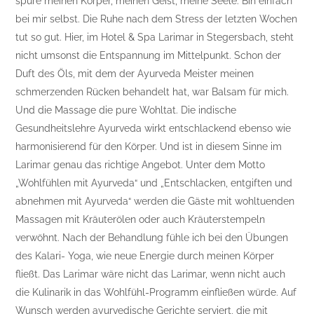
spüre meinen Körper, meinen Geist, meine Seele. Bin einfach
bei mir selbst. Die Ruhe nach dem Stress der letzten Wochen
tut so gut. Hier, im Hotel & Spa Larimar in Stegersbach, steht
nicht umsonst die Entspannung im Mittelpunkt. Schon der
Duft des Öls, mit dem der Ayurveda Meister meinen
schmerzenden Rücken behandelt hat, war Balsam für mich.
Und die Massage die pure Wohltat. Die indische
Gesundheitslehre Ayurveda wirkt entschlackend ebenso wie
harmonisierend für den Körper. Und ist in diesem Sinne im
Larimar genau das richtige Angebot. Unter dem Motto
„Wohlfühlen mit Ayurveda“ und „Entschlacken, entgiften und
abnehmen mit Ayurveda“ werden die Gäste mit wohltuenden
Massagen mit Kräuterölen oder auch Kräuterstempeln
verwöhnt. Nach der Behandlung fühle ich bei den Übungen
des Kalari- Yoga, wie neue Energie durch meinen Körper
fließt. Das Larimar wäre nicht das Larimar, wenn nicht auch
die Kulinarik in das Wohlfühl-Programm einfließen würde. Auf
Wunsch werden ayurvedische Gerichte serviert, die mit