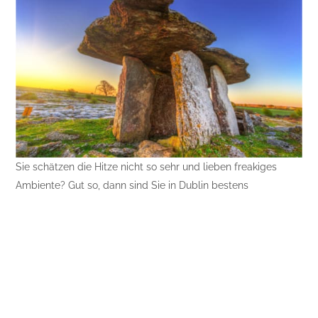
Sie schätzen die Hitze nicht so sehr und lieben freakiges
Ambiente? Gut so, dann sind Sie in Dublin bestens
aufgehoben. AerLingus bietet tolle Herbstspecials nach
Dublin (oder auch nach London!!). Damit lässt sich die
Metropole der grünen Insel konstengünstig erkunden. In
Dublin finden Sie für etwas größere Kids wunderbare
Einkaufsterrains. Mit abgedrehten Outfits, originellen
Schuhen, ganz wie Youngsters das schätzen. Und wenn Sie
auch noch ein bisschen pferdenärrisch sind, ist Irland ja die