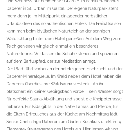
und Wellness pur nehmen wir Quartier im Familien-Biohotel
Daberer in St. Urban im Gailtal. Der eigene Naturpark steht
mehr denn je im Mittelpunkt einladender herbstlicher
Urlaubsideen des so authentischen Hotels: Die Freiluftsaison
kann man beim idyllischen Naturteich an der sonnigen
Waldlichtung hinter dem Hotel genießen. Auf dem Weg zum
Teich genießen wir gleich einmal ein besonderes
Naturerlebnis: Wir lassen die Schuhe stehen und spazieren
auf dem Barfußpfad, der zur Meditation anregt.
Der Pfad führt vorbei an der hoteleigenen Fischzucht und der
Daberer-Mineralquelle. Im Wald neben dem Hotel haben die
Daberers überdies ihre Waldsauna versteckt. An ihr
plätschert ein kleiner Gebirgsbach vorbei – sein Wasser sorgt
für perfekte Sauna-Abkühlung und speist die Kneippterrasse
nebenan. Für Kids gibt’s in der Nähe Lamas und Pferde, für
die Eltern Erfreuliches aus der Küche: am Nachmittag lädt
Senior-Chefin Inge Daberer zum Garten-Kochkurs direkt im 4-
Elemente-Kräutergarten des Hotels ein. Hier lernen wir von