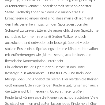
angelegt, dass kein noch so unternehmungslustiger Knirps
durchbrennen könnte: Kindersicherheit steht an oberster
Stelle. Großartig finden wir, dass die Ruheplätze für
Erwachsene so angeordnet sind, dass man sich nicht erst
den Hals verrenken muss, um den Sportsgeist von der
Schaukel zu winken. Eltern, die angesichts dieser Spieldichte
nicht dazu kommen, ihren 436-Seiten-Wälzer endlich
auszulesen, sind entweder sehr besorgt, überaktiv oder im
stolzen Besitz eines Sprösslings, der in 2-Minuten-Intervallen
mit Aufforderungen wie „Mama, schau, was ich kann“ die
literarische Kontemplation unterbricht.
Ein weiterer heißer Tipp für den Herbst ist das Hotel
Kesselgrub in Altenmarkt. Es hat für Groß und Klein jede
Menge Spaß und Angebot zu bieten. Hier werden die Kleinen
groß umgarnt, denn geht’s den Kindern gut, fühlen sich auch
die Eltern wohl. Im neuen, 95 Quadratmeter großen
Kinderland können sich die Kleinen so richtig austoben. Viele
Spielsachen innen und außen lassen jedes Kinderherz höher