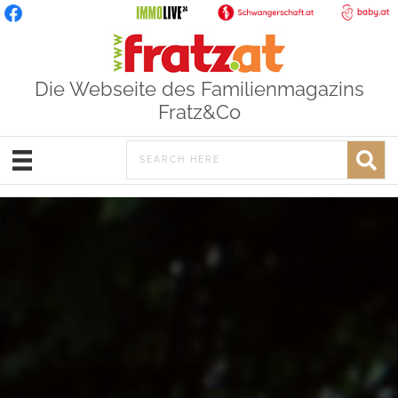
Die Webseite des Familienmagazins
Fratz&Co