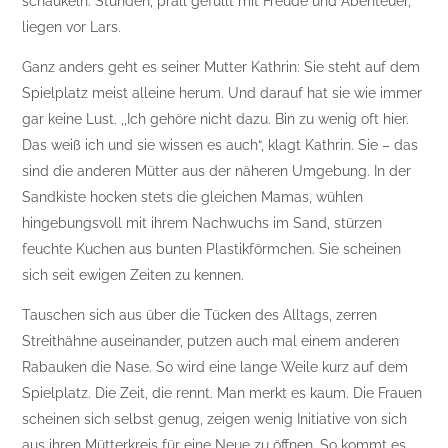
schaukeln. Stunden, prall gefüllt mit Freude und Abenteuer,
liegen vor Lars.
Ganz anders geht es seiner Mutter Kathrin: Sie steht auf dem
Spielplatz meist alleine herum. Und darauf hat sie wie immer
gar keine Lust. ,,Ich gehöre nicht dazu. Bin zu wenig oft hier.
Das weiß ich und sie wissen es auch“, klagt Kathrin. Sie – das
sind die anderen Mütter aus der näheren Umgebung. In der
Sandkiste hocken stets die gleichen Mamas, wühlen
hingebungsvoll mit ihrem Nachwuchs im Sand, stürzen
feuchte Kuchen aus bunten Plastikförmchen. Sie scheinen
sich seit ewigen Zeiten zu kennen.
Tauschen sich aus über die Tücken des Alltags, zerren
Streithähne auseinander, putzen auch mal einem anderen
Rabauken die Nase. So wird eine lange Weile kurz auf dem
Spielplatz. Die Zeit, die rennt. Man merkt es kaum. Die Frauen
scheinen sich selbst genug, zeigen wenig Initiative von sich
aus ihren Mütterkreis für eine Neue zu öffnen. So kommt es