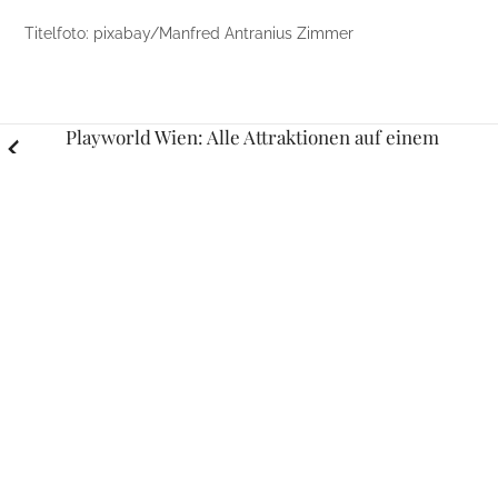
Titelfoto: pixabay/Manfred Antranius Zimmer
Posts
Playworld Wien: Alle Attraktionen auf einem
Blick
navigation
Erholsame Nachtruhe: Dunkelheit ist wichtig
für einen gesunden Schlaf
RELATED STORIES