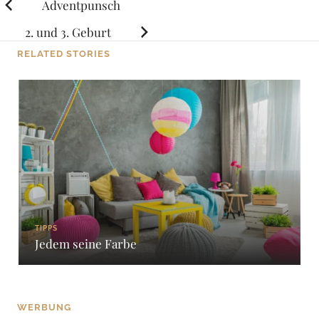
Posts
Adventpunsch
navigation
2. und 3. Geburt
RELATED STORIES
TIPPS
Jedem seine Farbe
WERBUNG