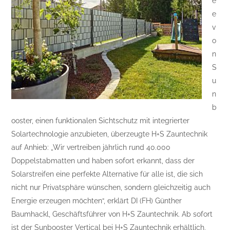
e
e
v
o
n
S
u
n
b
ooster, einen funktionalen Sichtschutz mit integrierter
Solartechnologie anzubieten, überzeugte H+S Zauntechnik
auf Anhieb: „Wir vertreiben jährlich rund 40.000
Doppelstabmatten und haben sofort erkannt, dass der
Solarstreifen eine perfekte Alternative für alle ist, die sich
nicht nur Privatsphäre wünschen, sondern gleichzeitig auch
Energie erzeugen möchten“, erklärt DI (FH) Günther
Baumhackl, Geschäftsführer von H+S Zauntechnik. Ab sofort
ist der Sunbooster Vertical bei H+S Zauntechnik erhältlich,