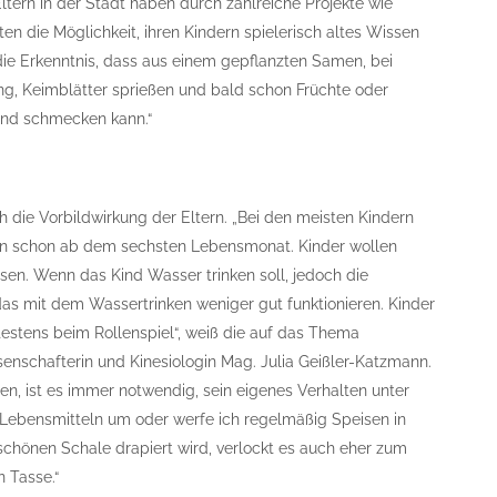
ltern in der Stadt haben durch zahlreiche Projekte wie
n die Möglichkeit, ihren Kindern spielerisch altes Wissen
ie Erkenntnis, dass aus einem gepflanzten Samen, bei
g, Keimblätter sprießen und bald schon Früchte oder
 und schmecken kann.“
 die Vorbildwirkung der Eltern. „Bei den meisten Kindern
ken schon ab dem sechsten Lebensmonat. Kinder wollen
sen. Wenn das Kind Wasser trinken soll, jedoch die
as mit dem Wassertrinken weniger gut funktionieren. Kinder
estens beim Rollenspiel“, weiß die auf das Thema
senschafterin und Kinesiologin Mag. Julia Geißler-Katzmann.
n, ist es immer notwendig, sein eigenes Verhalten unter
Lebensmitteln um oder werfe ich regelmäßig Speisen in
schönen Schale drapiert wird, verlockt es auch eher zum
n Tasse.“