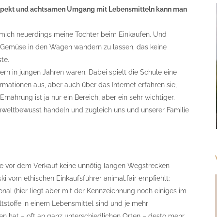
Respekt und achtsamen Umgang mit Lebensmitteln kann man
mich neuerdings meine Tochter beim Einkaufen. Und
d Gemüse in den Wagen wandern zu lassen, das keine
te.
ltern in jungen Jahren waren. Dabei spielt die Schule eine
rmationen aus, aber auch über das Internet erfahren sie,
rnährung ist ja nur ein Bereich, aber ein sehr wichtiger.
weltbewusst handeln und zugleich uns und unserer Familie
kte vor dem Verkauf keine unnötig langen Wegstrecken
i vom ethischen Einkaufsführer animal.fair empfiehlt:
onal (hier liegt aber mit der Kennzeichnung noch einiges im
ltstoffe in einem Lebensmittel sind und je mehr
fen hat – oft an ganz unterschiedlichen Orten – desto mehr