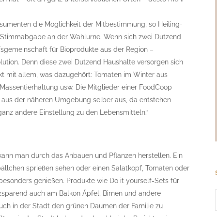
umenten die Möglichkeit der Mitbestimmung, so Heiling-
ine Stimmabgabe an der Wahlurne. Wenn sich zwei Dutzend
fsgemeinschaft für Bioprodukte aus der Region –
lution. Denn diese zwei Dutzend Haushalte versorgen sich
t mit allem, was dazugehört: Tomaten im Winter aus
 Massentierhaltung usw. Die Mitglieder einer FoodCoop
n aus der näheren Umgebung selber aus, da entstehen
ganz andere Einstellung zu den Lebensmitteln.“
ann man durch das Anbauen und Pflanzen herstellen. Ein
bällchen sprießen sehen oder einen Salatkopf, Tomaten oder
besonders genießen. Produkte wie Do it yourself-Sets für
zsparend auch am Balkon Äpfel, Birnen und andere
ch in der Stadt den grünen Daumen der Familie zu