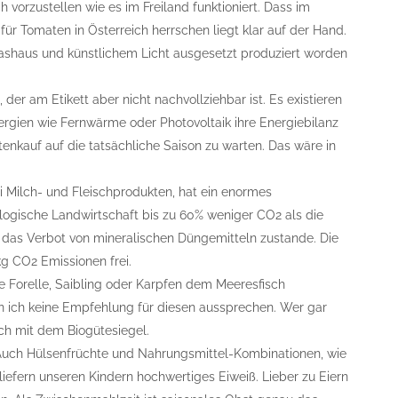
h vorzustellen wie es im Freiland funktioniert. Dass im
für Tomaten in Österreich herrschen liegt klar auf der Hand.
ashaus und künstlichem Licht ausgesetzt produziert worden
der am Etikett aber nicht nachvollziehbar ist. Es existieren
nergien wie Fernwärme oder Photovoltaik ihre Energiebilanz
enkauf auf die tatsächliche Saison zu warten. Das wäre in
i Milch- und Fleischprodukten, hat ein enormes
iologische Landwirtschaft bis zu 60% weniger CO2 als die
 das Verbot von mineralischen Düngemitteln zustande. Die
kg CO2 Emissionen frei.
ie Forelle, Saibling oder Karpfen dem Meeresfisch
n ich keine Empfehlung für diesen aussprechen. Wer gar
sch mit dem Biogütesiegel.
 Auch Hülsenfrüchte und Nahrungsmittel-Kombinationen, wie
 liefern unseren Kindern hochwertiges Eiweiß. Lieber zu Eiern