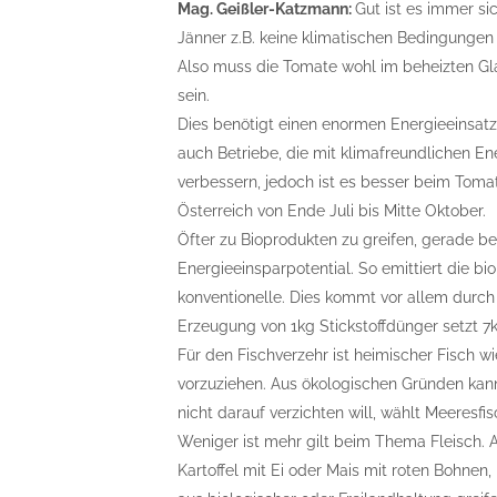
Mag. Geißler-Katzmann:
Gut ist es immer sic
Jänner z.B. keine klimatischen Bedingungen 
Also muss die Tomate wohl im beheizten Gl
sein.
Dies benötigt einen enormen Energieeinsatz, 
auch Betriebe, die mit klimafreundlichen E
verbessern, jedoch ist es besser beim Tomat
Österreich von Ende Juli bis Mitte Oktober.
Öfter zu Bioprodukten zu greifen, gerade be
Energieeinsparpotential. So emittiert die b
konventionelle. Dies kommt vor allem durch
Erzeugung von 1kg Stickstoffdünger setzt 7
Für den Fischverzehr ist heimischer Fisch w
vorzuziehen. Aus ökologischen Gründen kan
nicht darauf verzichten will, wählt Meeresfi
Weniger ist mehr gilt beim Thema Fleisch.
Kartoffel mit Ei oder Mais mit roten Bohnen,