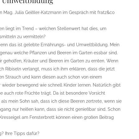
d Umweltbildung“
n Mag. Julia Geißler-Katzmann im Gespräch mit fratz&co
 liegt im Trend – welchen Stellenwert hat dies, um
itteln zu vermitteln?
denn das ist gelebte Ernährungs- und Umweltbildung. Mein
n genau welche Pflanzen und Beeren im Garten essbar sind.
r geholfen, Kräuter und Beeren im Garten zu ernten. Wenn
h Ribiseln verlangt, muss ich ihm erklären, dass die jetzt
t den Strauch und kann diesen auch schon von einem
 wieder bewegend wie schnell Kinder lernen. Natürlich gibt
he auch rote Früchte trägt. Da ist besondere Vorsicht
als mein Sohn sah, dass ich diese Beeren zertrete, wenn sie
gang nur heißen kann, dass sie nicht genießbar sind. Schon
n Kresseigel am Fensterbrett können einen großen Beitrag
g? Ihre Tipps dafür?