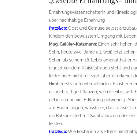
„Gelebte Ernährungs- un
Ernährungswissenschafterin und Kinesiologi
über nachhaltige Ernährung
fratz&co:
Obst und Gemüse selbst anzubauen
Kindern den bewussten Umgang mit Lebensm
Mag. Geißler-Katzmann:
Einen sehr hohen, 
Sohn, heute zwei Jahre alt, weiß jetzt scho
Schon ab seinem 18. Lebensmonat hat er mi
er jetzt vor dem Ribiselstrauch steht und nac
leider noch nicht reif sind, aber er erkenn
Himbeerstrauch unterscheiden. Es ist immer
es auch giftige Pflanzen, wie die Eibe, welc
geboten und viel Erklärung notwendig. Aber 
am Boden liegen, wusste er, dass dieser Um
ein Balkonkisterl mit Salatpflanzen oder ei
leisten.
fratz&co:
Wie koche ich als Eltern nachhalti