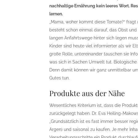
nachhaltige Ernährung kein leeres Wort. 
lernen.
„Mama, woher kommt diese Tomate?“ fragt 
besteht schon einmal darauf, das Obst un
langen Anfahrtswege hinter sich legen muss
Kinder sind heute viel informierter als wir E
große Rolle, untereinander tauschen sie Info
was sich in Sachen Umwelt tut. Biologische E
Denn damit können wir ganz unmittelbar um
Gutes tun.
Produkte aus der Nähe
Wesentliches Kriterium ist, dass die Produ
zurückgelegt haben. Dr. Eva Heiling-Makowsk
„Grundsätzlich ist es fast immer besser regi
Argen) und saisonal zu kaufen. Je mehr Inha
Verarbeitungsschritte ein Produkt durchlau