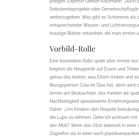
pflegen. Expertin Geißler-Katzmann: „Auch E
Selbsternteprojekte oder Gemeinschaftsgärte
weiterzugeben. Was gibt es Schöneres als d
entsprechender Wasser- und Lichtversorgun
krautige Blätter entstehen, die man ernten
Vorbild-Rolle
Eine besondere Rolle spielt aber immer noch
beginnt die Neugierde auf Essen und Trin
genau das kosten, was Eltern trinken und es
Bezugsperson Cola im Glas hat, dann wird d
lernen am Beobachten, das merken wir spät
Nachhaltigkeit spezialisierte Ernährungswis
Daher: „Um Kindern den Respekt beizubringe
die Lupe zu nehmen. Gehe ich achtsam mit 
den Müll? Wenn das Obst liebevoll in einer 
Zugreifen als in einer noch plastikverpackte