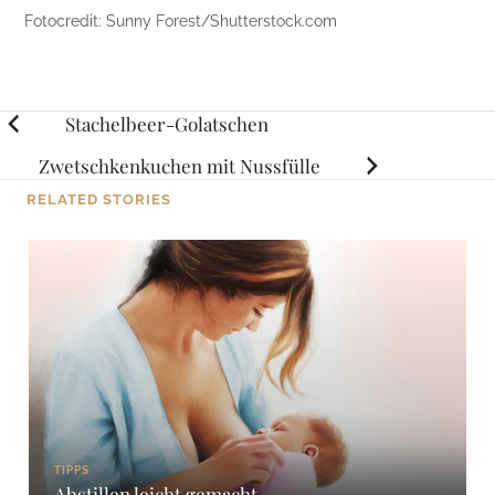
Fotocredit: Sunny Forest/Shutterstock.com
Posts
Stachelbeer-Golatschen
navigation
Zwetschkenkuchen mit Nussfülle
RELATED STORIES
TIPPS
Abstillen leicht gemacht