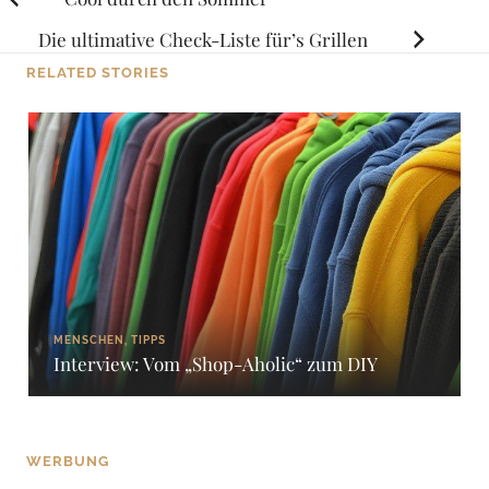
Posts
navigation
Die ultimative Check-Liste für’s Grillen
RELATED STORIES
MENSCHEN, TIPPS
Interview: Vom „Shop-Aholic“ zum DIY
WERBUNG