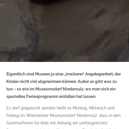
Eigentlich sind Museen ja eine „trockene“ Angelegenheit, der
Kinder nicht viel abgewinnen können. Außer es gibt was zu
tun – so wie im Museumsdorf Niedersulz, wo man sich ein
spezielles Ferienprogramm einfallen hat lassen.
Es darf gegatscht werden heißt es Montag, Mittwoch und
Freitag im Weinviertler Museumsdorf Niedersulz, dass in den
Sommerferien für Kids mit Anhang ein umfangreiches