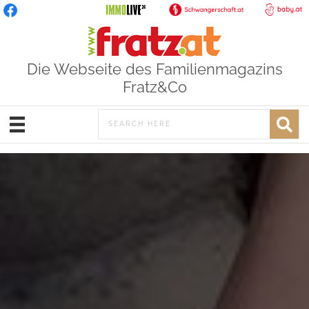
Die Webseite des Familienmagazins
Fratz&Co