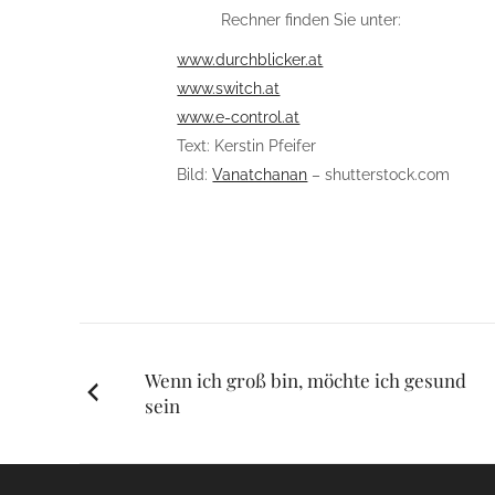
Rechner finden Sie unter:
www.durchblicker.at
www.switch.at
www.e-control.at
Text: Kerstin Pfeifer
Bild:
Vanatchanan
– shutterstock.com
Posts
Wenn ich groß bin, möchte ich gesund
sein
navigation