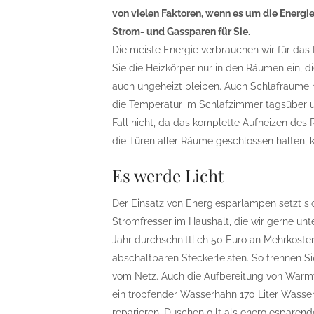
von vielen Faktoren, wenn es um die Energi
Strom- und Gassparen für Sie.
Die meiste Energie verbrauchen wir für das H
Sie die Heizkörper nur in den Räumen ein, di
auch ungeheizt bleiben. Auch Schlafräume
die Temperatur im Schlafzimmer tagsüber u
Fall nicht, da das komplette Aufheizen d
die Türen aller Räume geschlossen halten, 
Es werde Licht
Der Einsatz von Energiesparlampen setzt si
Stromfresser im Haushalt, die wir gerne un
Jahr durchschnittlich 50 Euro an Mehrkoste
abschaltbaren Steckerleisten. So trennen Si
vom Netz. Auch die Aufbereitung von Warmw
ein tropfender Wasserhahn 170 Liter Wasser 
reparieren. Duschen gilt als energiesparend