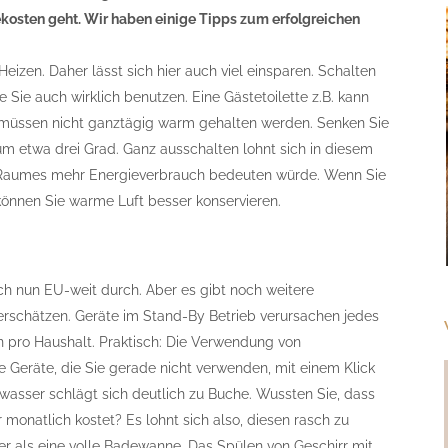
ekosten geht. Wir haben einige Tipps zum erfolgreichen
eizen. Daher lässt sich hier auch viel einsparen. Schalten
e Sie auch wirklich benutzen. Eine Gästetoilette z.B. kann
 müssen nicht ganztägig warm gehalten werden. Senken Sie
m etwa drei Grad. Ganz ausschalten lohnt sich in diesem
es Raumes mehr Energieverbrauch bedeuten würde. Wenn Sie
können Sie warme Luft besser konservieren.
ch nun EU-weit durch. Aber es gibt noch weitere
terschätzen. Geräte im Stand-By Betrieb verursachen jedes
n pro Haushalt. Praktisch: Die Verwendung von
e Geräte, die Sie gerade nicht verwenden, mit einem Klick
asser schlägt sich deutlich zu Buche. Wussten Sie, dass
monatlich kostet? Es lohnt sich also, diesen rasch zu
er als eine volle Badewanne. Das Spülen von Geschirr mit