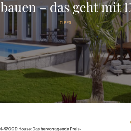
 bauen – das geht mi
TIPPS
AN-WOOD House: Das hervorragende Preis-