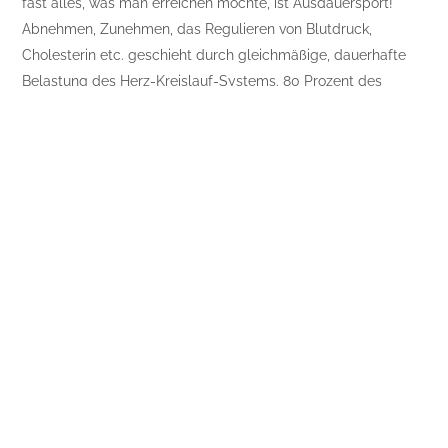
fast alles, was man erreichen möchte, ist Ausdauersport!
Abnehmen, Zunehmen, das Regulieren von Blutdruck,
Cholesterin etc. geschieht durch gleichmäßige, dauerhafte
Belastung des Herz-Kreislauf-Systems. 80 Prozent des
Trainings sollten auf diese Weise absolviert werden. Auch
beim Ausdauersport gibt es einen Kräftigungseffekt, der vor
allem bei jungen Menschen völlig ausreicht.
Um Rückenproblemen, Knochenschwund oder Ähnlichem
vorzubeugen, ist Krafttraining aber natürlich sinnvoll! In den
meisten Fällen reicht das eigene Körpergewicht. Roman
Daucher empfiehlt seinen Kunden nach wie vor Kniebeugen
und Liegestütze – Klassiker, die sich noch immer als aktuell
und wirkungsvoll erweisen. Auch Pilates und Ashtanga- oder
Hatha-Yoga kräftigen den Körper. Die Erfahrung des
Experten: Zu exzessives Krafttraining führt meist zu einer
hohen Dropout-Rate, „weil man eben schwerer abnimmt,
wenn man so viel Muskelmasse zunimmt“.