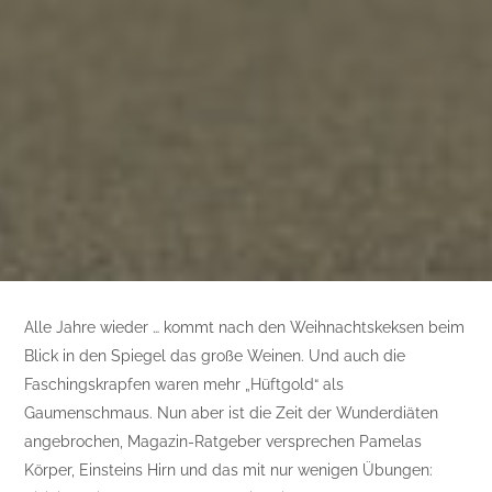
Alle Jahre wieder … kommt nach den Weihnachtskeksen beim
Blick in den Spiegel das große Weinen. Und auch die
Faschingskrapfen waren mehr „Hüftgold“ als
Gaumenschmaus. Nun aber ist die Zeit der Wunderdiäten
angebrochen, Magazin-Ratgeber versprechen Pamelas
Körper, Einsteins Hirn und das mit nur wenigen Übungen: