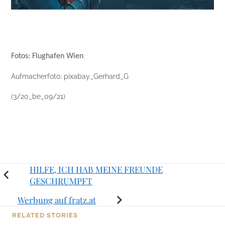
Fotos: Flughafen Wien
Aufmacherfoto: pixabay_Gerhard_G
(3/20_be_09/21)
Posts
HILFE, ICH HAB MEINE FREUNDE
GESCHRUMPFT
navigation
Werbung auf fratz.at
RELATED STORIES