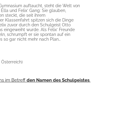
Gymnasium auftaucht, steht die Welt von
Ella und Felix’ Gang: Sie glauben,
n steckt, die seit ihrem
r Klassenfahrt spitzen sich die Dinge
Felix zuvor durch den Schulgeist Otto
 eingeweiht wurde. Als Felix’ Freunde
ln, schrumpft er sie spontan auf ein
les so gar nicht mehr nach Plan…
 Österreich)
ns im Betreff
den Namen des Schulgeistes
.