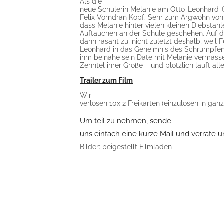
Als die
neue Schülerin Melanie am Otto-Leonhard-
Felix Vorndran Kopf. Sehr zum Argwohn von 
dass Melanie hinter vielen kleinen Diebstähle
Auftauchen an der Schule geschehen. Auf de
dann rasant zu, nicht zuletzt deshalb, weil 
Leonhard in das Geheimnis des Schrumpfens
ihm beinahe sein Date mit Melanie vermasse
Zehntel ihrer Größe – und plötzlich läuft al
Trailer zum Film
Wir
verlosen 10x 2 Freikarten (einzulösen in ganz
Um teil zu nehmen, sende
uns einfach eine kurze Mail und verrate u
Bilder: beigestellt Filmladen