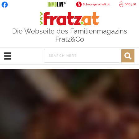
Die Webseite des Familienmagazins
Fratz&Co