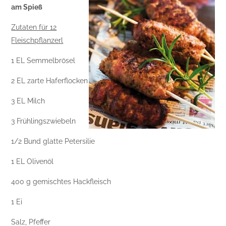
am Spieß
Zutaten für 12
Fleischpflanzerl
1 EL Semmelbrösel
2 EL zarte Haferflocken
3 EL Milch
3 Frühlingszwiebeln
1/2 Bund glatte Petersilie
1 EL Olivenöl
400 g gemischtes Hackfleisch
1 Ei
Salz, Pfeffer