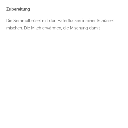
Zubereitung
Die Semmelbrösel mit den Haferflocken in einer Schüssel
mischen. Die Milch erwärmen, die Mischung damit
übergießen und quellen lassen. Die Frühlingszwiebeln
waschen und fein hacken. Die Petersilie waschen und
trockenschütteln. Die Blättchen von den Stielen zupfen und
fein zerkleinern.
Das Öl in einer Pfanne erhitzen, Petersilie und Zwiebeln darin
bei schwacher Hitze dünsten, bis die Zwiebeln glasig sind,
dann beiseite stellen. Das Hackfleisch mit dem Ei in eine
Schüssel geben. Die Zwiebel-Petersilien-Mischung und die
Haferflocken dazugeben. Die Masse mit Salz und Pfeffer
würzen und alles gründlich vermengen.
Den Teig in 12 gleiche Teile teilen und diese zu länglichen
Klößchen formen. Die Klößchen in einer Form mitnehmen und