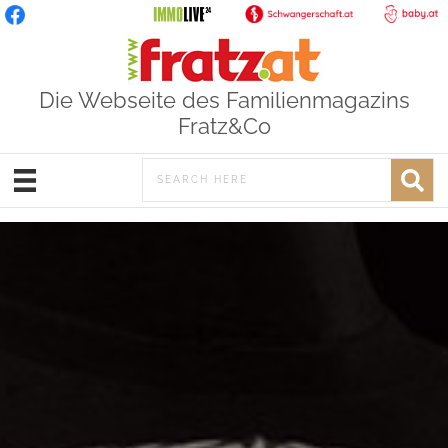
Die Webseite des Familienmagazins
Fratz&Co