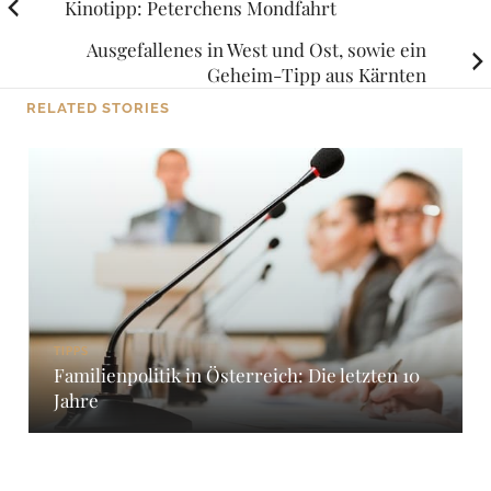
Posts
Kinotipp: Peterchens Mondfahrt
navigation
Ausgefallenes in West und Ost, sowie ein
Geheim-Tipp aus Kärnten
RELATED STORIES
TIPPS
Familienpolitik in Österreich: Die letzten 10
Jahre