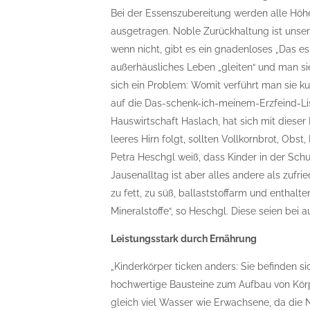
Bei der Essenszubereitung werden alle Hö
ausgetragen. Noble Zurückhaltung ist unser
wenn nicht, gibt es ein gnadenloses „Das ess
außerhäusliches Leben „gleiten“ und man sie
sich ein Problem: Womit verführt man sie kuli
auf die Das-schenk-ich-meinem-Erzfeind-Lis
Hauswirtschaft Haslach, hat sich mit dieser
leeres Hirn folgt, sollten Vollkornbrot, Obs
Petra Heschgl weiß, dass Kinder in der Sch
Jausenalltag ist aber alles andere als zufr
zu fett, zu süß, ballaststoffarm und enthal
Mineralstoffe“, so Heschgl. Diese seien bei
Leistungsstark durch Ernährung
„Kinderkörper ticken anders: Sie befinden 
hochwertige Bausteine zum Aufbau von Körp
gleich viel Wasser wie Erwachsene, da die Ni