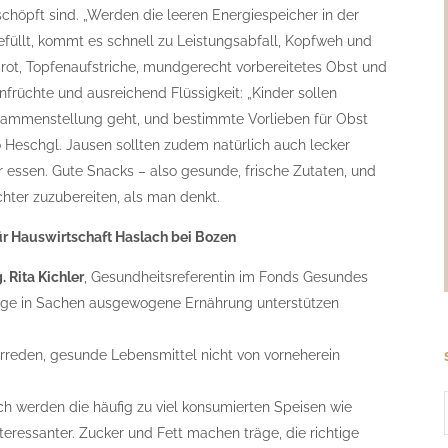
schöpft sind. „Werden die leeren Energiespeicher in der
efüllt, kommt es schnell zu Leistungsabfall, Kopfweh und
brot, Topfenaufstriche, mundgerecht vorbereitetes Obst und
nfrüchte und ausreichend Flüssigkeit: „Kinder sollen
sammenstellung geht, und bestimmte Vorlieben für Obst
 Heschgl. Jausen sollten zudem natürlich auch lecker
r essen. Gute Snacks – also gesunde, frische Zutaten, und
hter zuzubereiten, als man denkt.
für Hauswirtschaft Haslach bei Bozen
 Rita Kichler
, Gesundheitsreferentin im Fonds Gesundes
slinge in Sachen ausgewogene Ernährung unterstützen
rreden, gesunde Lebensmittel nicht von vorneherein
ch werden die häufig zu viel konsumierten Speisen wie
eressanter. Zucker und Fett machen träge, die richtige