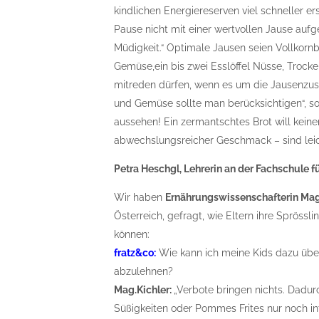
kindlichen Energiereserven viel schneller er
Pause nicht mit einer wertvollen Jause aufg
Müdigkeit.“ Optimale Jausen seien Vollkorn
Gemüse,ein bis zwei Esslöffel Nüsse, Trocke
mitreden dürfen, wenn es um die Jausenzu
und Gemüse sollte man berücksichtigen“, so
aussehen! Ein zermantschtes Brot will keine
abwechslungsreicher Geschmack – sind leic
Petra Heschgl, Lehrerin an der Fachschule 
Wir haben
Ernährungswissenschafterin Mag.
Österreich, gefragt, wie Eltern ihre Sprös
können:
fratz&co:
Wie kann ich meine Kids dazu übe
abzulehnen?
Mag.Kichler:
„Verbote bringen nichts. Dadur
Süßigkeiten oder Pommes Frites nur noch int