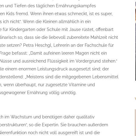
hen und Tiefen des täglichen Ernährungskampfes
en Kids fremd. Wenn ihnen etwas schmeckt, ist es super,
 ich nicht“. Wenn die Kleinen allmählich in ein
 für Kindergarten oder Schule mit Jause rüstet, offenbart
narisch so, dass sie die liebevoll zubereitete Mahlzeit nicht
te setzen? Petra Heschgl, Lehrerin an der Fachschule für
 Frage befasst: „Damit aufeinen leeren Magen nicht ein
t, Nüsse und ausreichend Flüssigkeit im Vordergrund stehen.“
ule einem enormen Leistungsdruck ausgesetzt sind; der
iedenstellend: „Meistens sind die mitgegebenen Lebensmittel
ten, wenn überhaupt, nur zugesetzte Vitamine und
 ausgewogener Ernährung völlig unnötig.
sich im Wachstum und benötigen daher qualitativ
erstrukturen“, so die Expertin. Sie brauchen außerdem
erenfunktion noch nicht voll ausgereift ist und die