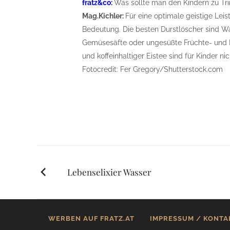
fratz&co:
Was sollte man den Kindern zu Tr
Mag.Kichler:
Für eine optimale geistige Leis
Bedeutung. Die besten Durstlöscher sind W
Gemüsesäfte oder ungesüßte Früchte- und K
und koffeinhaltiger Eistee sind für Kinder nic
Fotocredit: Fer Gregory/Shutterstock.com
Posts
Lebenselixier Wasser
navigation
WERBEN AUF FRATZ.AT
IMPRESSUM / KONTA