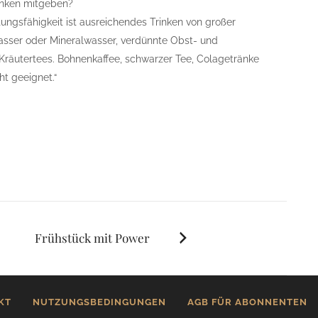
inken mitgeben?
tungsfähigkeit ist ausreichendes Trinken von großer
asser oder Mineralwasser, verdünnte Obst- und
räutertees. Bohnenkaffee, schwarzer Tee, Colagetränke
ht geeignet.“
Frühstück mit Power
KT
NUTZUNGSBEDINGUNGEN
AGB FÜR ABONNENTEN