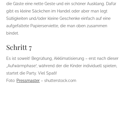
die Gäste eine nette Geste und ein schöner Ausklang. Dafür
gibt es kleine Säckchen im Handel oder aber man legt
Süßigkeiten und/oder kleine Geschenke einfach auf eine
aufgefaltete Papierserviette, die man oben zusammen
bindet.
Schritt 7
Es ist soweit! Begrüßung, Akklimatisierung – erst nach dieser
„Aufwärmphase“, während der die Kinder individuell spielen,
startet die Party. Viel Spaß!
Foto:
Pressmaster
– shutterstock.com
Posts
10 Fragen an die Wohnexperten
navigation
Brüllen wie ein Löwe und summen wie die
Bienen