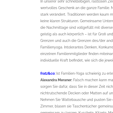
In unserer sehr schnelllebigen, rastlosen Z
wertvolles Geschenk an die ganze Familie. 
stark verändert. Traditionen werden kaum m
keine klaren Strukturen. Gemeinsame Untern
die Nachmittage sind vollgefüllt mit diver
geistig als auch körperlich – ist für Groß un
Grenzen und auch die Grenzen des/der ande
Familienyoga. Intolerantes Denken, Konkur
einzelnen Familienmitglieder finden miteina
individuelle Kraft befindet, wie sich die jewe
fratz&co:
Ist Familien-Yoga schwierig zu erl
Alexandra Meraner:
Falsch machen kann man 
sorgen Sie dafür, dass Sie in dieser Zeit n
nichtrutschende Decken oder Matten auf 
Nehmen Sie Wattebausche und pusten Sie 
Zimmer, blasen sie Taschentücher gemeins
gemeinsam zu tanzen. Kuscheln, Kitzeln, Mas