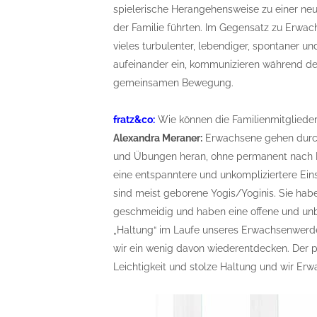
spielerische Herangehensweise zu einer n
der Familie führten. Im Gegensatz zu Erwac
vieles turbulenter, lebendiger, spontaner un
aufeinander ein, kommunizieren während d
gemeinsamen Bewegung.
fratz&co:
Wie können die Familienmitgliede
Alexandra Meraner:
Erwachsene gehen durch 
und Übungen heran, ohne permanent nach P
eine entspanntere und unkompliziertere Einst
sind meist geborene Yogis/Yoginis. Sie hab
geschmeidig und haben eine offene und unbe
„Haltung“ im Laufe unseres Erwachsenwerd
wir ein wenig davon wiederentdecken. Der po
Leichtigkeit und stolze Haltung und wir E