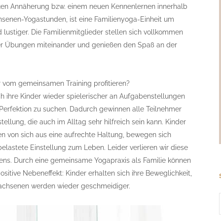
euen Annäherung bzw. einem neuen Kennenlernen innerhalb
hsenen-Yogastunden, ist eine Familienyoga-Einheit um
d lustiger. Die Familienmitglieder stellen sich vollkommen
er Übungen miteinander und genießen den Spaß an der
r vom gemeinsamen Training profitieren?
ihre Kinder wieder spielerischer an Aufgabenstellungen
erfektion zu suchen. Dadurch gewinnen alle Teilnehmer
ellung, die auch im Alltag sehr hilfreich sein kann. Kinder
en von sich aus eine aufrechte Haltung, bewegen sich
lastete Einstellung zum Leben. Leider verlieren wir diese
ens. Durch eine gemeinsame Yogapraxis als Familie können
sitive Nebeneffekt: Kinder erhalten sich ihre Beweglichkeit,
rwachsenen werden wieder geschmeidiger.