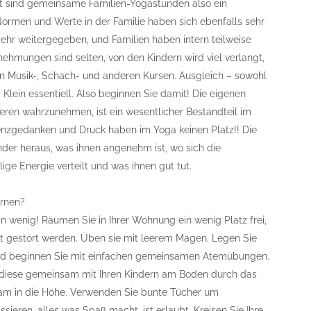
eit sind gemeinsame Familien-Yogastunden also ein
Normen und Werte in der Familie haben sich ebenfalls sehr
ehr weitergegeben, und Familien haben intern teilweise
ehmungen sind selten, von den Kindern wird viel verlangt,
sen Musik-, Schach- und anderen Kursen. Ausgleich – sowohl
d Klein essentiell. Also beginnen Sie damit! Die eigenen
ren wahrzunehmen, ist ein wesentlicher Bestandteil im
renzgedanken und Druck haben im Yoga keinen Platz!! Die
nder heraus, was ihnen angenehm ist, wo sich die
ilige Energie verteilt und was ihnen gut tut.
ernen?
wenig! Räumen Sie in Ihrer Wohnung ein wenig Platz frei,
icht gestört werden. Üben sie mit leerem Magen. Legen Sie
und beginnen Sie mit einfachen gemeinsamen Atemübungen.
diese gemeinsam mit Ihren Kindern am Boden durch das
am in die Höhe. Verwenden Sie bunte Tücher um
sieren, alles was Spaß macht, ist erlaubt. Kreisen Sie Ihre