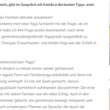
rin, gibt im Gespräch mit fratz&co die besten Tipps, wie’s
ls Familien-Aktivität anzubieten?
ontierte mich eine Yoga Schülerin mit der Frage, ob ich
 habe ich ihre Frage positiv beantwortet, noch ohne
 generationsübergreifende Yogapraxis ausgetüftelt zu
a-Therapie, Erwachsenen- und Kinder-Yoga war der Schritt in
 herkömmlichem Yoga?
n Kindern zu Hause immer wieder gemeinsam
z eigene Form von Familienyoga entwickelt und diese mit
ung verknüpft. Es hat viel Spaß gemacht, daraus
sabläufe harmonisch aufeinander abzustimmen. Die erste
 mit sieben Familien war ein voller Erfolg. Auch in den
iteinander gelacht, uns gemeinsam bewegt, entspannt und
ch schwierigere Themen zur Sprache, die durch die