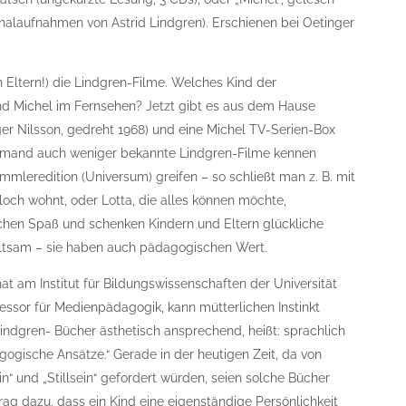
inalaufnahmen von Astrid Lindgren). Erschienen bei Oetinger
Eltern!) die Lindgren-Filme. Welches Kind der
 und Michel im Fernsehen? Jetzt gibt es aus dem Hause
ger Nilsson, gedreht 1968) und eine Michel TV-Serien-Box
l jemand auch weniger bekannte Lindgren-Filme kennen
ammleredition (Universum) greifen – so schließt man z. B. mit
loch wohnt, oder Lotta, die alles können möchte,
chen Spaß und schenken Kindern und Eltern glückliche
haltsam – sie haben auch pädagogischen Wert.
t am Institut für Bildungswissenschaften der Universität
fessor für Medienpädagogik, kann mütterlichen Instinkt
Lindgren- Bücher ästhetisch ansprechend, heißt: sprachlich
ogische Ansätze.“ Gerade in der heutigen Zeit, da von
“ und „Stillsein“ gefordert würden, seien solche Bücher
itrag dazu, dass ein Kind eine eigenständige Persönlichkeit