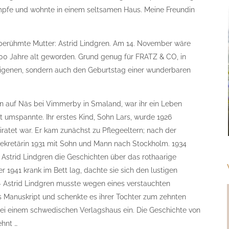
pfe und wohnte in einem seltsamen Haus. Meine Freundin
 berühmte Mutter: Astrid Lindgren. Am 14. November wäre
00 Jahre alt geworden. Grund genug für FRATZ & CO, in
eigenen, sondern auch den Geburtstag einer wunderbaren
on auf Näs bei Vimmerby in Smaland, war ihr ein Leben
t umspannte. Ihr erstes Kind, Sohn Lars, wurde 1926
iratet war. Er kam zunächst zu Pflegeeltern; nach der
Sekretärin 1931 mit Sohn und Mann nach Stockholm. 1934
 Astrid Lindgren die Geschichten über das rothaarige
 1941 krank im Bett lag, dachte sie sich den lustigen
– Astrid Lindgren musste wegen eines verstauchten
s Manuskript und schenkte es ihrer Tochter zum zehnten
bei einem schwedischen Verlagshaus ein. Die Geschichte von
hnt …