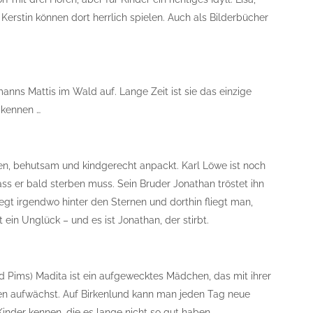
e Kerstin können dort herrlich spielen. Auch als Bilderbücher
nns Mattis im Wald auf. Lange Zeit ist sie das einzige
k kennen …
en, behutsam und kindgerecht anpackt. Karl Löwe ist noch
 dass er bald sterben muss. Sein Bruder Jonathan tröstet ihn
egt irgendwo hinter den Sternen und dorthin fliegt man,
ein Unglück – und es ist Jonathan, der stirbt.
 Pims) Madita ist ein aufgewecktes Mädchen, das mit ihrer
sen aufwächst. Auf Birkenlund kann man jeden Tag neue
inder kennen, die es lange nicht so gut haben.