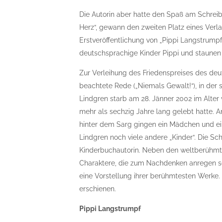
Die Autorin aber hatte den Spaß am Schreiben
Herz“, gewann den zweiten Platz eines Verl
Erstveröffentlichung von „Pippi Langstrumpf
deutschsprachige Kinder Pippi und staune
Zur Verleihung des Friedenspreises des deu
beachtete Rede („Niemals Gewalt!“), in der s
Lindgren starb am 28. Jänner 2002 im Alter 
mehr als sechzig Jahre lang gelebt hatte. 
hinter dem Sarg gingen ein Mädchen und ein
Lindgren noch viele andere „Kinder“. Die Sc
Kinderbuchautorin. Neben den weltberühmten
Charaktere, die zum Nachdenken anregen sol
eine Vorstellung ihrer berühmtesten Werke.
erschienen.
Pippi Langstrumpf