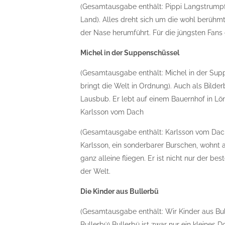
(Gesamtausgabe enthält: Pippi Langstrumpf
Land). Alles dreht sich um die wohl berühmt
der Nase herumführt. Für die jüngsten Fans g
Michel in der Suppenschüssel
(Gesamtausgabe enthält: Michel in der Su
bringt die Welt in Ordnung). Auch als Bilderb
Lausbub. Er lebt auf einem Bauernhof in L
Karlsson vom Dach
(Gesamtausgabe enthält: Karlsson vom Dach; 
Karlsson, ein sonderbarer Burschen, wohnt 
ganz alleine fliegen. Er ist nicht nur der b
der Welt.
Die Kinder aus Bullerbü
(Gesamtausgabe enthält: Wir Kinder aus Bull
Bullerbü) Bullerbü ist zwar nur ein kleines Dor