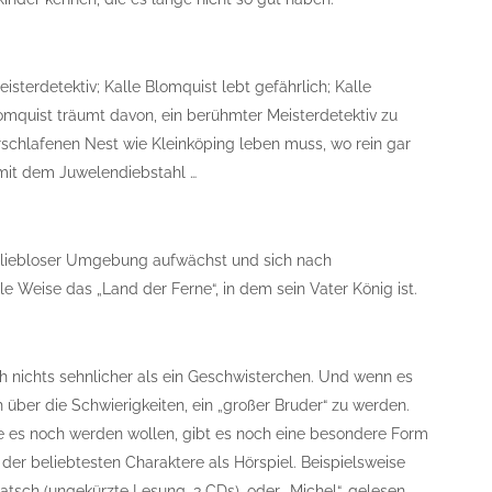
sterdetektiv; Kalle Blomquist lebt gefährlich; Kalle
omquist träumt davon, ein berühmter Meisterdetektiv zu
rschlafenen Nest wie Kleinköping leben muss, wo rein gar
 mit dem Juwelendiebstahl …
in liebloser Umgebung aufwächst und sich nach
le Weise das „Land der Ferne“, in dem sein Vater König ist.
ch nichts sehnlicher als ein Geschwisterchen. Und wenn es
ch über die Schwierigkeiten, ein „großer Bruder“ zu werden.
die es noch werden wollen, gibt es noch eine besondere Form
der beliebtesten Charaktere als Hörspiel. Beispielsweise
atsch (ungekürzte Lesung, 3 CDs), oder „Michel“, gelesen