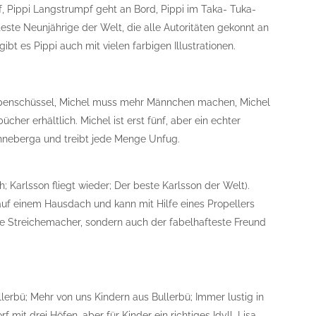
, Pippi Langstrumpf geht an Bord, Pippi im Taka- Tuka-
este Neunjährige der Welt, die alle Autoritäten gekonnt an
ibt es Pippi auch mit vielen farbigen Illustrationen.
ppenschüssel, Michel muss mehr Männchen machen, Michel
ücher erhältlich. Michel ist erst fünf, aber ein echter
önneberga und treibt jede Menge Unfug.
Karlsson fliegt wieder; Der beste Karlsson der Welt).
auf einem Hausdach und kann mit Hilfe eines Propellers
este Streichemacher, sondern auch der fabelhafteste Freund
erbü; Mehr von uns Kindern aus Bullerbü; Immer lustig in
f mit drei Höfen, aber für Kinder ein richtiges Idyll. Lisa,