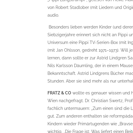
von Robert Stadlober (mit Liedern und Orig
audio.
Besonders lieben werden Kinder (und deren 
Siebzigerjahre erinnert sich nicht an Pippi
Universum eine Pippi TV-Serien-Box (mit In
(mit Jan Ohlsson, gedreht 1971–1973). Wil
lernen, dann sollte er zur Astrid Lindgren S
Nils Karlsson Däumling, der in einem Mause
Bekanntschaft. Astrid Lindgrens Bücher ma
Stunden. Aber sie sind mehr als nur unter
FRATZ & CO
wollte es genauer wissen und ha
Wien nachgefragt. Dr. Christian Swertz, Pro
fachlich untermauern: „Zum einen sind die 
gut. Zum anderen enthalten sie reformpädag
Kindern wieder Primärtugenden wie „Bravsein
wichtig. „Die Frage ist: Was liefert einen Be