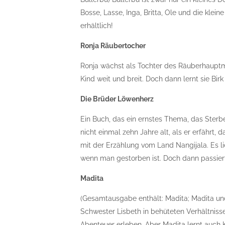
Bosse, Lasse, Inga, Britta, Ole und die klein
erhältlich!
Ronja Räubertocher
Ronja wächst als Tochter des Räuberhauptma
Kind weit und breit. Doch dann lernt sie Bir
Die Brüder Löwenherz
Ein Buch, das ein ernstes Thema, das Sterb
nicht einmal zehn Jahre alt, als er erfährt,
mit der Erzählung vom Land Nangijala. Es li
wenn man gestorben ist. Doch dann passiert 
Madita
(Gesamtausgabe enthält: Madita; Madita und
Schwester Lisbeth in behüteten Verhältnis
Abenteuer erleben. Aber Madita lernt auch K