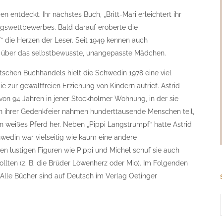
 entdeckt. Ihr nächstes Buch, „Britt-Mari erleichtert ihr
agswettbewerbes. Bald darauf eroberte die
“ die Herzen der Leser. Seit 1949 kennen auch
n über das selbstbewusste, unangepasste Mädchen.
tschen Buchhandels hielt die Schwedin 1978 eine viel
ie zur gewaltfreien Erziehung von Kindern aufrief. Astrid
von 94 Jahren in jener Stockholmer Wohnung, in der sie
An ihrer Gedenkfeier nahmen hunderttausende Menschen teil,
 weißes Pferd her. Neben „Pippi Langstrumpf“ hatte Astrid
hwedin war vielseitig wie kaum eine andere
 lustigen Figuren wie Pippi und Michel schuf sie auch
lten (z. B. die Brüder Löwenherz oder Mio). Im Folgenden
 Alle Bücher sind auf Deutsch im Verlag Oetinger