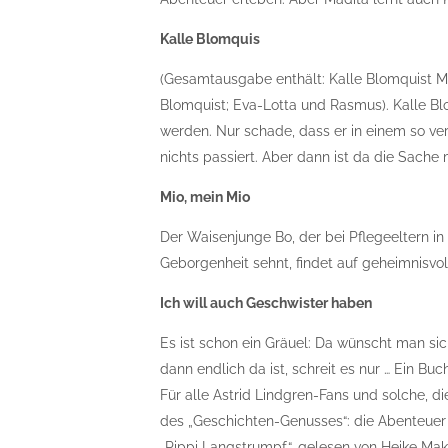
Kalle Blomquis
(Gesamtausgabe enthält: Kalle Blomquist Mei
Blomquist; Eva-Lotta und Rasmus). Kalle Bl
werden. Nur schade, dass er in einem so ve
nichts passiert. Aber dann ist da die Sache
Mio, mein Mio
Der Waisenjunge Bo, der bei Pflegeeltern 
Geborgenheit sehnt, findet auf geheimnisvol
Ich will auch Geschwister haben
Es ist schon ein Gräuel: Da wünscht man si
dann endlich da ist, schreit es nur … Ein Bu
Für alle Astrid Lindgren-Fans und solche, 
des „Geschichten-Genusses“: die Abenteuer 
„Pippi Langstrumpf“, gelesen von Heike Mak