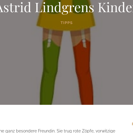
Astrid Lindgrens Kinde
TIPPS
ine ganz besondere Freundin. Sie trug rote Zöpfe, vorwitzige