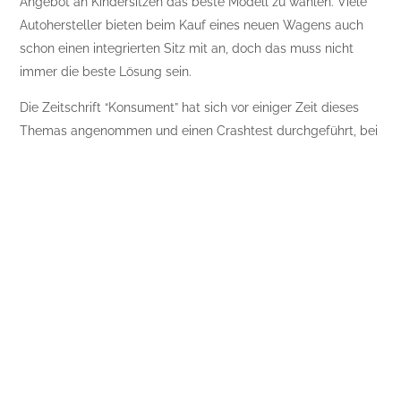
Angebot an Kindersitzen das beste Modell zu wählen. Viele
Autohersteller bieten beim Kauf eines neuen Wagens auch
schon einen integrierten Sitz mit an, doch das muss nicht
immer die beste Lösung sein.
Die Zeitschrift “Konsument” hat sich vor einiger Zeit dieses
Themas angenommen und einen Crashtest durchgeführt, bei
dem dabei zahlreiche Mängel an den verschiedenen
Modellen festgestellt wurden. Bei einem seitlichen Aufprall
beispielsweise schneiden herkömmliche Kindersitze weitaus
schlechter ab als bei Frontalaufprallen, da die meisten
Kindersitze über keine ausreichende Seitenführung verfügen,
was vor allem für den Kopf fatale Auswirkungen haben kann.
Tipps für den Kauf eines
Autokindersitzes
Vor dem Kauf eines Kindersitzes ist es ratsam, das Modell