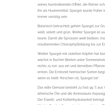
seines harntreibenden Effekt, die Römer sc
ihn als Hustenmittel. Spargel wurde früher
immer vorrätig sein.
Botanisch betrachtet gehört Spargel zur Gru
weiß, violett und grün. Weißer Spargel ist
teurer. Damit die Sprossen weiß bleiben, m
resultierenden Chlorophyllbildung bis zur E
Weißer Spargel mit violetten Köpfen hat b
wächst in flachen Beeten unter Sonneneinst
nichts zu tun: aus ein und derselben Pflan
ernten. Die Erntezeit heimischer Sorten beg
wenn es heißt “Kirschen rot, Spargel tot”.
Das edle Gemüse besteht zu fast 95 % aus W
ätherische Öle und die Aminosäure Aspara
Der Eiweiß- und Kohlenhydratanteil beträgt j