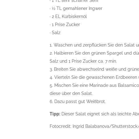
· 1 TL sehr scharfer Senf
· ½ TL gemahlener Ingwer
· 2 EL Kürbiskernöl
· 1 Prise Zucker
· Salz
1. Waschen und zerpflücken Sie den Salat un
2. Halbieren Sie den grünen Spargel und dün
Salz und 1 Prise Zucker ca. 7 min.
3. Breiten Sie abwechselnd weiße und grüne
4. Vierteln Sie die gewaschenen Erdbeeren 
5. Mischen Sie eine Marinade aus Balsamico,
diese über den Salat.
6. Dazu passt gut Weißbrot.
Tipp:
Dieser Salat eignet sich als leichte A
Fotocredit: Ingrid Balabanova/Shutterstoc