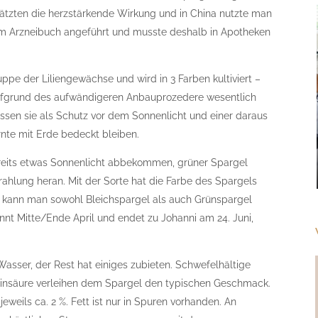
hätzten die herzstärkende Wirkung und in China nutzte man
 im Arzneibuch angeführt und musste deshalb in Apotheken
ppe der Liliengewächse und wird in 3 Farben kultiviert –
 aufgrund des aufwändigeren Anbauprozedere wesentlich
üssen sie als Schutz vor dem Sonnenlicht und einer daraus
rnte mit Erde bedeckt bleiben.
ereits etwas Sonnenlicht abbekommen, grüner Spargel
rahlung heran. Mit der Sorte hat die Farbe des Spargels
ze kann man sowohl Bleichspargel als auch Grünspargel
innt Mitte/Ende April und endet zu Johanni am 24. Juni,
asser, der Rest hat einiges zubieten. Schwefelhältige
ginsäure verleihen dem Spargel den typischen Geschmack.
eweils ca. 2 %. Fett ist nur in Spuren vorhanden. An