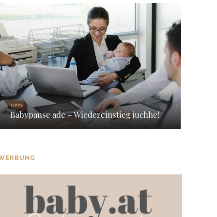
TIPPS
Babypause ade – Wiedereinstieg juchhe!
WERBUNG