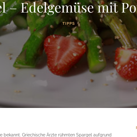
l – Edelgemüse mit Po
TIPPS
anze bekannt. Griechische Ärzte rühmten Spargel aufgrund