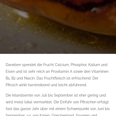
Daneben spendet die Frucht Calcium, Phosphor, Kalium und
Eisen und ist sehr reich an Provitamin A sowie den Vitaminen
B1, B2 und Niacin. Das Fruchtfleisch ist erfrischend. Der
Pfirsich wirkt harntreibend und leicht abführend.
Die Inlandsernte von Juli bis September ist eher gering und
wird meist lokal vermarktet. Die Einfuhr von Pfirsichen erfolgt
fast das ganze Jahr über mit einem Schwerpunkt von Juni bis
September, v.a. von Italien, Griechenland, Spanien und