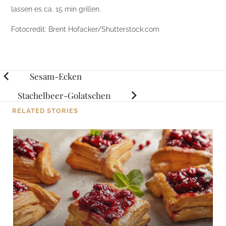
lassen es ca. 15 min grillen.
Fotocredit: Brent Hofacker/Shutterstock.com
Posts
Sesam-Ecken
navigation
Stachelbeer-Golatschen
RELATED STORIES