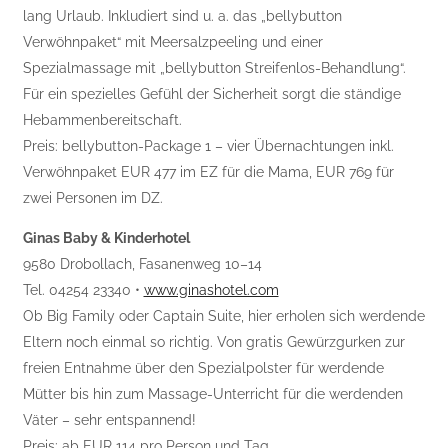
lang Urlaub. Inkludiert sind u. a. das „bellybutton
Verwöhnpaket“ mit Meersalzpeeling und einer
Spezialmassage mit „bellybutton Streifenlos-Behandlung“.
Für ein spezielles Gefühl der Sicherheit sorgt die ständige
Hebammenbereitschaft.
Preis: bellybutton-Package 1 – vier Übernachtungen inkl.
Verwöhnpaket EUR 477 im EZ für die Mama, EUR 769 für
zwei Personen im DZ.
Ginas Baby & Kinderhotel
9580 Drobollach, Fasanenweg 10–14
Tel. 04254 23340 •
www.ginashotel.com
Ob Big Family oder Captain Suite, hier erholen sich werdende
Eltern noch einmal so richtig. Von gratis Gewürzgurken zur
freien Entnahme über den Spezialpolster für werdende
Mütter bis hin zum Massage-Unterricht für die werdenden
Väter – sehr entspannend!
Preis: ab EUR 114 pro Person und Tag.