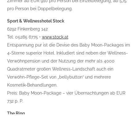
Zimmer ab EUR 910 pro Person bei Einzelbelegung, ab 575
pro Person bei Doppelbelegung.
Sport & Wellnesshotel Stock
6292 Finkenberg 142
Tel: 05285 6775 •
www.stock.at
Entspannung pur ist die Devise des Baby Moon-Packages im
4-Sterne superior Hotel. Inkludiert sind neben der Wellness-
Verwöhnpension und der Nutzung der mehr als 4000
Quadratmeter großen Wellness-Landschaft auch ein
Verwöhn-Pflege-Set von „bellybutton“ und mehrere
Kosmetik-Behandlungen.
Preis: Baby Moon-Package – vier Übernachtungen ab EUR
732 p. P.
The Ring
1010 Wien, Kärntner Ring 8
Tel: 01 22122 •
www.theringhotel.com
Städtereisende verwöhnt das „Vienna’s Casual Luxury Hotel“