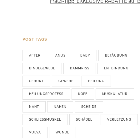
Fratzi-Tipp: EXKLUSIVE RABATTE auf 
POST TAGS
AFTER
ANUS
BABY
BETÄUBUNG
BINDEGEWEBE
DAMMRISS
ENTBINDUNG
GEBURT
GEWEBE
HEILUNG
HEILUNGSPROZESS
KOPF
MUSKULATUR
NAHT
NÄHEN
SCHEIDE
SCHLIESSMUSKEL
SCHÄDEL
VERLETZUNG
VULVA
WUNDE