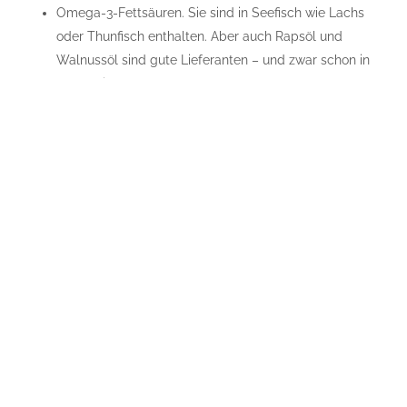
Omega-3-Fettsäuren. Sie sind in Seefisch wie Lachs
oder Thunfisch enthalten. Aber auch Rapsöl und
Walnussöl sind gute Lieferanten – und zwar schon in
sehr kleinen Mengen.
Qualität geht vor Quantität: Lebensmittel aus
biologischem Anbau sind jenen aus konventionellem
Anbau vorzuziehen. Nicht nur die Schadstoffbelastung
ist geringer, auch der Geschmack meist intensiver.
Regional und saisonal essen: Bevorzugen Sie
Nahrungsmittel, die gerade jetzt wachsen. Erdbeeren
müssen nicht zu Weihnachten gekauft werden und
Weintrauben nicht im Frühling.
Seien Sie bei Ausnahmetagen oder gelegentlichen
Ausrutschern nicht zu streng mit sich. Ihr Körper hatte neun
Monate Zeit zu wachsen und zu gedeihen, um die
unglaubliche Leistung der Geburt zu vollbringen. Nun dürfen
Sie ihm auch die gleiche Zeit zugestehen, wieder aus seiner