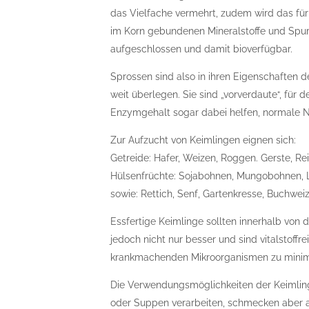
das Vielfache vermehrt, zudem wird das für
im Korn gebundenen Mineralstoffe und Sp
aufgeschlossen und damit bioverfügbar.
Sprossen sind also in ihren Eigenschaften
weit überlegen. Sie sind „vorverdaute“, für 
Enzymgehalt sogar dabei helfen, normale N
Zur Aufzucht von Keimlingen eignen sich:
Getreide: Hafer, Weizen, Roggen. Gerste, Rei
Hülsenfrüchte: Sojabohnen, Mungobohnen, L
sowie: Rettich, Senf, Gartenkresse, Buchwe
Essfertige Keimlinge sollten innerhalb von
jedoch nicht nur besser und sind vitalstoffre
krankmachenden Mikroorganismen zu minim
Die Verwendungsmöglichkeiten der Keimlinge s
oder Suppen verarbeiten, schmecken aber au