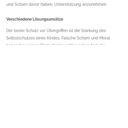
und Scham davor haben, Unterstützung anzunehmen.
Verschiedene Lösungsansätze
Der beste Schutz vor Übergriffen ist die Stärkung des
Selbstschutzes eines Kindes. Falsche Scham und Moral
haben hier keinen Platz. Kinder sollten schon früh die
Geschlechtsteile benennen können. Und es gilt den
Selbstwert des Kindes bei der Abwehr von
Grenzverletzungen zu stärken. Sie sollten nicht „ruhig“ sein,
sondern schreien dürfen.
Ein „Bussi“ oder eine Umarmung von wem auch immer
abzulehnen ist nicht ungezogen, sondern ein Nein des Kindes
und in Ordnung. Kinder, die von ihren Eltern zu Zärtlichkeiten
und übertriebener Folgsamkeit gegenüber sogenannten
Autoritäten gezwungen werden, sind später leichtere Opfer.
Wenn Missbrauch dennoch stattgefunden hat, ist sofort
professionelle Hilfe zu suchen. Zur Bewältigung und