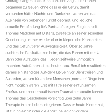
Choralgesängen packte ihn panische Angst, die Tränen
begannen zu fließen, ohne dass er ein Gefühl damit
verbunden hätte. Nächte und Dunkelheit waren wie das
Alleinsein von bebender Furcht geprägt, und jegliche
sexuelle Empfindung ließ Panik aufsteigen. Folglich hielt
Thomas Mädchen auf Distanz, zweifelte an seiner sexuellen
Orientierung, immer wieder el er in körperliche Krankheiten
und das Gefühl tiefer Ausweglosigkeit. Über 20 Jahre
suchten ihn Panikattacken heim, die das Fahren mit der U-
Bahn oder Aufzügen, das Fliegen zeitweise unmöglich
machten. Autofahren ist bis heute tabu. Berufl ich resultierten
daraus ein ständiges Auf-der-Hut-Sein vor Dienstreisen und
Ausreden, warum für andere Menschen „normale“ Dinge ihm
nicht möglich waren. Erst mit Hilfe seiner einfühlsamen
Ehefrau und einer empathischen Traumatherapeutin konnte
Thomas das Geschehene vorsichtig über zehn Jahre
Therapie in sein Leben integrieren. Dass er heute Kinder hat,
ist für ihn ein Wunder die Angst, neuerlich vor dem