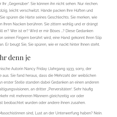
r Ihr „Gegenüber“. Sie können ihn nicht sehen. Nur riechen.
lzig, leicht verschwitzt. Hände packen Ihre Hüften und
Sie spüren die Härte seines Geschlechts. Sie merken, wie
en Ihren Nacken berühren. Sie zittern wohlig und er drängt
ill er? Wer ist er? Wird er mir Böses …? Diese Gedanken
on seinen Fingern berührt wird, eine Hand gekonnt Ihren Slip
an. Er beugt Sie, Sie spüren, wie er nackt hinter Ihnen steht.
r denn je
ische Autorin Nancy Friday (Jahrgang 1933, sorry, der
e aus. Sie fand heraus, dass die Mehrzahl der weiblichen
 An erster Stelle standen dabei Gedanken an einen anderen
tigungsvisionen, an dritter „Perversitäten“. Sehr häufig
erkehr mit mehreren Männern gleichzeitig vor oder
elbst beobachtet wurden oder andere ihnen zusahen.
Masochistinnen sind, Lust an der Unterwerfung haben? Nein.