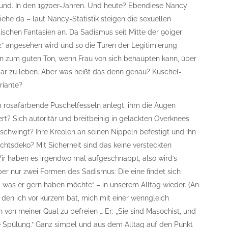
nd. In den 1970er-Jahren. Und heute? Ebendiese Nancy
iehe da – laut Nancy-Statistik steigen die sexuellen
schen Fantasien an. Da Sadismus seit Mitte der 90iger
z“ angesehen wird und so die Türen der Legitimierung
on zum guten Ton, wenn Frau von sich behaupten kann, über
 gar zu leben. Aber was heißt das denn genau? Kuschel-
riante?
ihm rosafarbende Puschelfesseln anlegt, ihm die Augen
t? Sich autoritär und breitbeinig in gelackten Overknees
m schwingt? Ihre Kreolen an seinen Nippeln befestigt und ihn
htsdeko? Mit Sicherheit sind das keine versteckten
Wir haben es irgendwo mal aufgeschnappt, also wird’s
ber nur zwei Formen des Sadismus: Die eine findet sich
 was er gern haben möchte“ – in unserem Alltag wieder. (An
in, den ich vor kurzem bat, mich mit einer wenngleich
on meiner Qual zu befreien … Er: „Sie sind Masochist, und
se Spülung.“ Ganz simpel und aus dem Alltag auf den Punkt