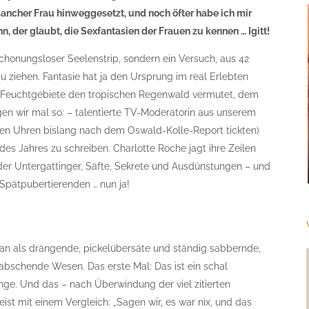
ncher Frau hinweggesetzt, und noch öfter habe ich mir
n, der glaubt, die Sexfantasien der Frauen zu kennen … Igitt!
 schonungsloser Seelenstrip, sondern ein Versuch, aus 42
 ziehen. Fantasie hat ja den Ursprung im real Erlebten
ff Feuchtgebiete den tropischen Regenwald vermutet, dem
agen wir mal so: – talentierte TV-Moderatorin aus unserem
len Uhren bislang nach dem Oswald-Kolle-Report tickten)
s Jahres zu schreiben. Charlotte Roche jagt ihre Zeilen
der Untergattinger, Säfte, Sekrete und Ausdünstungen – und
 Spätpubertierenden … nun ja!
an als drängende, pickelübersäte und ständig sabbernde,
abschende Wesen. Das erste Mal: Das ist ein schal
ge. Und das – nach Überwindung der viel zitierten
st mit einem Vergleich: „Sagen wir, es war nix, und das