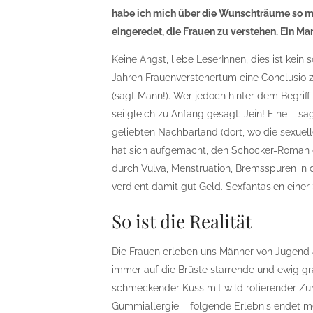
habe ich mich über die Wunschträume so ma
eingeredet, die Frauen zu verstehen. Ein Man
Keine Angst, liebe LeserInnen, dies ist kein
Jahren Frauenverstehertum eine Conclusio zu
(sagt Mann!). Wer jedoch hinter dem Begri
sei gleich zu Anfang gesagt: Jein! Eine – s
geliebten Nachbarland (dort, wo die sexuel
hat sich aufgemacht, den Schocker-Roman de
durch Vulva, Menstruation, Bremsspuren in 
verdient damit gut Geld. Sexfantasien einer
So ist die Realität
Die Frauen erleben uns Männer von Jugend 
immer auf die Brüste starrende und ewig gr
schmeckender Kuss mit wild rotierender Zun
Gummiallergie – folgende Erlebnis endet mei