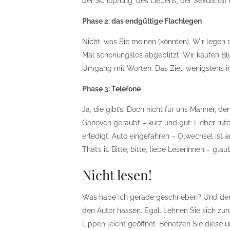
der Schöpfung, des Liebens, der Sexualität 
Phase 2: das endgültige Flachlegen
Nicht, was Sie meinen (könnten). Wir legen 
Mal schonungslos abgeblitzt. Wir kaufen Blum
Umgang mit Worten. Das Ziel: wenigstens 
Phase 3: Telefone
Ja, die gibt’s. Doch nicht für uns Männer,
Ganoven geraubt – kurz und gut: Lieber rufe
erledigt. Auto eingefahren – Ölwechsel ist a
That’s it. Bitte, bitte, liebe LeserInnen – gla
Nicht lesen!
Was habe ich gerade geschrieben? Und den
den Autor hassen. Egal. Lehnen Sie sich zurü
Lippen leicht geöffnet. Benetzen Sie diese 