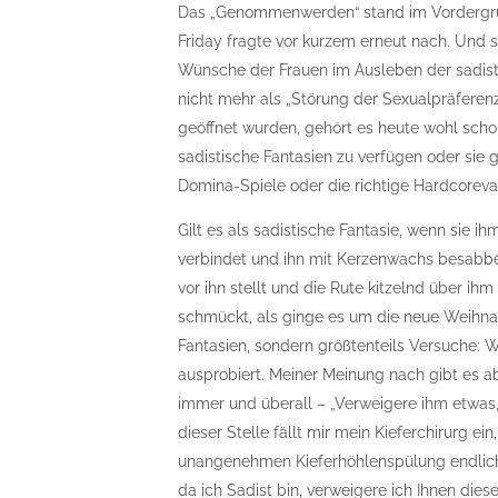
Das „Genommenwerden“ stand im Vordergru
Friday fragte vor kurzem erneut nach. Und s
Wünsche der Frauen im Ausleben der sadisti
nicht mehr als „Störung der Sexualpräferen
geöffnet wurden, gehört es heute wohl sch
sadistische Fantasien zu verfügen oder sie
Domina-Spiele oder die richtige Hardcoreva
Gilt es als sadistische Fantasie, wenn sie 
verbindet und ihn mit Kerzenwachs besabber
vor ihn stellt und die Rute kitzelnd über ih
schmückt, als ginge es um die neue Weihnac
Fantasien, sondern größtenteils Versuche: 
ausprobiert. Meiner Meinung nach gibt es a
immer und überall – „Verweigere ihm etwas,
dieser Stelle fällt mir mein Kieferchirurg e
unangenehmen Kieferhöhlenspülung endlich v
da ich Sadist bin, verweigere ich Ihnen die