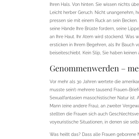
Ihren Hals. Von hinten. Sie wissen nichts übe
Leicht herber Geruch. Nicht unangenehm, ho
pressen sie mit einem Ruck an sein Becken. 
seine Hände Ihre Brüste fordern, seine Lipp
an Ihre Haut. Ihr Atem wird stockend. Was w
ersticken in Ihrem Begehren, als Ihr Bauch v
beiseiteschiebt. Kein Slip, Sie haben keinen 
Genommenwerden – meh
Vor mehr als 30 Jahren wertete die amerikan
musste sein!) mehrere tausend Frauen-Brief
Sexualfantasien masochistischer Natur ist.
Mann (eine andere Frau), an zweiter Vergewal
stellten die Frauen sich auch Geschlechtsv
voyeuristische Situationen, in denen sie s
Was heißt das? Dass alle Frauen geborene 