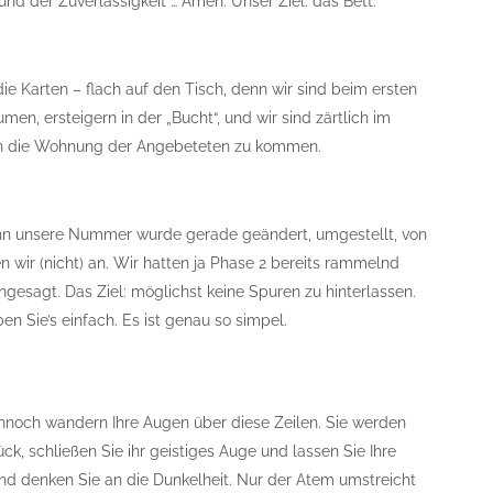
und der Zuverlässigkeit … Amen. Unser Ziel: das Bett.
die Karten – flach auf den Tisch, denn wir sind beim ersten
en, ersteigern in der „Bucht“, und wir sind zärtlich im
in die Wohnung der Angebeteten zu kommen.
 denn unsere Nummer wurde gerade geändert, umgestellt, von
n wir (nicht) an. Wir hatten ja Phase 2 bereits rammelnd
ngesagt. Das Ziel: möglichst keine Spuren zu hinterlassen.
uben Sie’s einfach. Es ist genau so simpel.
noch wandern Ihre Augen über diese Zeilen. Sie werden
ck, schließen Sie ihr geistiges Auge und lassen Sie Ihre
und denken Sie an die Dunkelheit. Nur der Atem umstreicht