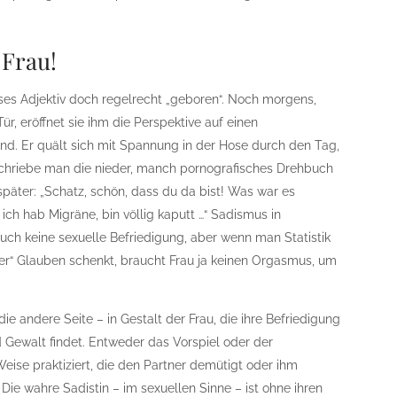
 Frau!
ieses Adjektiv doch regelrecht „geboren“. Noch morgens,
, eröffnet sie ihm die Perspektive auf einen
. Er quält sich mit Spannung in der Hose durch den Tag,
 schriebe man die nieder, manch pornografisches Drehbuch
päter: „Schatz, schön, dass du da bist! Was war es
 ich hab Migräne, bin völlig kaputt …“ Sadismus in
auch keine sexuelle Befriedigung, aber wenn man Statistik
“ Glauben schenkt, braucht Frau ja keinen Orgasmus, um
ie andere Seite – in Gestalt der Frau, die ihre Befriedigung
 Gewalt findet. Entweder das Vorspiel oder der
eise praktiziert, die den Partner demütigt oder ihm
e wahre Sadistin – im sexuellen Sinne – ist ohne ihren