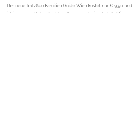
Der neue fratz&co Familien Guide Wien kostet nur € 9,90 und
ist in ausgewählten Buchhandlungen oder im Zeit für Mich
Verlag erhältlich!
Posts
Happy Birthday, Johnny Depp!
navigation
Back dich glücklich
RELATED STORIES