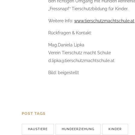
den richtigen Umgang mit Hunden kennenlerne
„Fressnapf“ Tierschutzbildung für Kinder.
Weitere Info:
www.tierschutzmachtschule.at
Rückfragen & Kontakt:
Mag.Daniela Lipka
Verein Tierschutz macht Schule
d.lipka@tierschutzmachtschule.at
Bild: beigestellt
POST TAGS
HAUSTIERE
HUNDEERZIEHUNG
KINDER