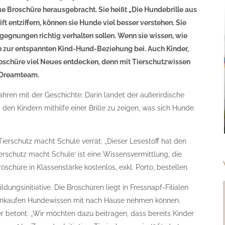
ue Broschüre herausgebracht. Sie heißt „Die Hundebrille aus
t entziffern, können sie Hunde viel besser verstehen. Sie
egegnungen richtig verhalten sollen. Wenn sie wissen, wie
h zur entspannten Kind-Hund-Beziehung bei. Auch Kinder,
oschüre viel Neues entdecken, denn mit Tierschutzwissen
 Dreamteam.
hren mit der Geschichte: Darin landet der außerirdische
 den Kindern mithilfe einer Brille zu zeigen, was sich Hunde
ierschutz macht Schule verrät: „Dieser Lesestoff hat den
rschutz macht Schule‘ ist eine Wissensvermittlung, die
schüre in Klassenstärke kostenlos, exkl. Porto, bestellen.
ldungsinitiative. Die Broschüren liegt in Fressnapf-Filialen
m Einkaufen Hundewissen mit nach Hause nehmen können.
 betont: „Wir möchten dazu beitragen, dass bereits Kinder