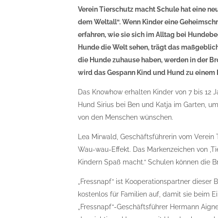
Verein Tierschutz macht Schule hat eine ne
dem Weltall“. Wenn Kinder eine Geheimschrif
erfahren, wie sie sich im Alltag bei Hundeb
Hunde die Welt sehen, trägt das maßgeblic
die Hunde zuhause haben, werden in der Br
wird das Gespann Kind und Hund zu einem
Das Knowhow erhalten Kinder von 7 bis 12 Ja
Hund Sirius bei Ben und Katja im Garten, um
von den Menschen wünschen.
Lea Mirwald, Geschäftsführerin vom Verein T
Wau-wau-Effekt. Das Markenzeichen von ‚Tie
Kindern Spaß macht.“ Schulen können die Bro
„Fressnapf“ ist Kooperationspartner dieser Bi
kostenlos für Familien auf, damit sie bei
„Fressnapf“-Geschäftsführer Hermann Aigner