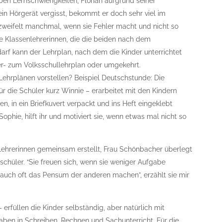
aben Lernschwierigkeiten, Florian aufgrund seiner
ein Hörgerät vergisst, bekommt er doch sehr viel im
erzweifelt manchmal, wenn sie Fehler macht und nicht so
ie Klassenlehrerinnen, die die beiden nach dem
arf kann der Lehrplan, nach dem die Kinder unterrichtet
r- zum Volksschullehrplan oder umgekehrt.
Lehrplänen vorstellen? Beispiel Deutschstunde: Die
ür die Schüler kurz Winnie – erarbeitet mit den Kindern
en, in ein Briefkuvert verpackt und ins Heft eingeklebt
Sophie, hilft ihr und motiviert sie, wenn etwas mal nicht so
ehrerinnen gemeinsam erstellt, Frau Schönbacher überlegt
sschüler. “Sie freuen sich, wenn sie weniger Aufgabe
auch oft das Pensum der anderen machen”, erzählt sie mir
 erfüllen die Kinder selbständig, aber natürlich mit
aben in Schreiben, Rechnen und Sachunterricht. Für die