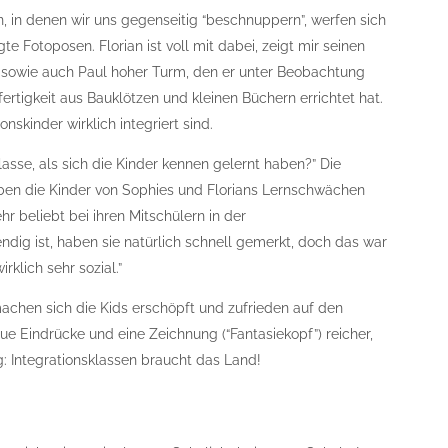
, in denen wir uns gegenseitig “beschnuppern”, werfen sich
 Fotoposen. Florian ist voll mit dabei, zeigt mir seinen
rf sowie auch Paul hoher Turm, den er unter Beobachtung
ertigkeit aus Bauklötzen und kleinen Büchern errichtet hat.
nskinder wirklich integriert sind.
lasse, als sich die Kinder kennen gelernt haben?” Die
haben die Kinder von Sophies und Florians Lernschwächen
r beliebt bei ihren Mitschülern in der
dig ist, haben sie natürlich schnell gemerkt, doch das war
rklich sehr sozial.”
achen sich die Kids erschöpft und zufrieden auf den
e Eindrücke und eine Zeichnung (“Fantasiekopf”) reicher,
: Integrationsklassen braucht das Land!