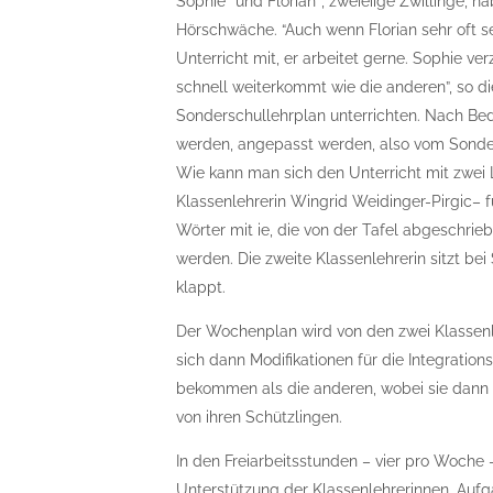
Sophie* und Florian*, zweieiige Zwillinge, h
Hörschwäche. “Auch wenn Florian sehr oft s
Unterricht mit, er arbeitet gerne. Sophie v
schnell weiterkommt wie die anderen”, so d
Sonderschullehrplan unterrichten. Nach Bed
werden, angepasst werden, also vom Sonde
Wie kann man sich den Unterricht mit zwei 
Klassenlehrerin Wingrid Weidinger-Pirgic– f
Wörter mit ie, die von der Tafel abgeschrieb
werden. Die zweite Klassenlehrerin sitzt bei 
klappt.
Der Wochenplan wird von den zwei Klassenl
sich dann Modifikationen für die Integration
bekommen als die anderen, wobei sie dann 
von ihren Schützlingen.
In den Freiarbeitsstunden – vier pro Woche –
Unterstützung der Klassenlehrerinnen, Aufg