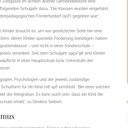
le Zeltgasse im achten Wiener Gemeindebezirk eine
ffolgenden Schuljahr dazu. “Die Klassen wurden eingeführt,
nderpädagogischen Förderbedarf (spF) gegeben war”,
e Kinder braucht es, um von gesetzlicher Seite her eine
 Eltern, deren Kinder spezielle Förderung benötigen, haben
egrationsklasse – und nicht in einer Sonderschule –
ulgesetz verankert. Seit dem Schuljahr 1997/98 sind Kinder
ulpflicht in einer Hauptschule bzw. Unterstufe der
etzen.
agogen, Psychologen und der jeweils zuständige
e Schulform für ein Kind mit spF ermittelt. “Bei einer solchen
t der Integration. Es kann auch sein, dass ein Kind die
hule erhält”, so Direktor Siebert.
hmus