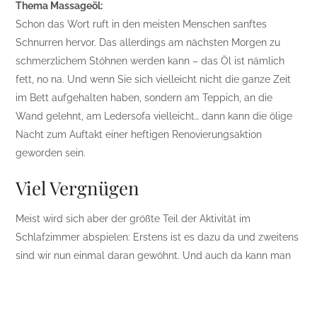
Thema Massageöl:
Schon das Wort ruft in den meisten Menschen sanftes
Schnurren hervor. Das allerdings am nächsten Morgen zu
schmerzlichem Stöhnen werden kann – das Öl ist nämlich
fett, no na. Und wenn Sie sich vielleicht nicht die ganze Zeit
im Bett aufgehalten haben, sondern am Teppich, an die
Wand gelehnt, am Ledersofa vielleicht… dann kann die ölige
Nacht zum Auftakt einer heftigen Renovierungsaktion
geworden sein.
Viel Vergnügen
Meist wird sich aber der größte Teil der Aktivität im
Schlafzimmer abspielen: Erstens ist es dazu da und zweitens
sind wir nun einmal daran gewöhnt. Und auch da kann man
sich und ihm mit ein paar kleinen Tricks ein wenig helfen.
Betrachten Sie einmal kritisch Ihr Bett: Idealerweise sollte es
weder einen erhöhten Kopf- noch Fußteil haben, sondern von