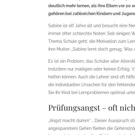
deutlich mehr lernen, als ihre Eltern vor 20
gehören bei zahlreichen Kindern und Jugend
Sabine ist elf Jahre alt und besucht eine N
immer öfter schlechte Noten. Seit einigen
Thema Schule geht; die Motivation zum Lerne
ihre Mutter. „Sabine lernt doch genug. Was 
Es ist ein Problem, das Schüler aller Alter
trotzdem nur mäßigen oder keinen Erfolg. Vie
helfen können. Auch die Lehrer sind oft hil
die individuellen Ursachen für den fehlend
Sie Ihr Kind bei Lernproblemen optimal unt
Prüfungsangst – oft nic
„Angst macht dumm“ … Dieser Ausspruch stim
angespannten) Gehirn fließen die Gehirnstr