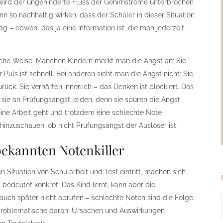
 wird der ungehinderte Fluss der Gehirnströme unterbrochen
n so nachhaltig wirken, dass der Schüler in dieser Situation
– obwohl das ja eine Information ist, die man jederzeit,
iche Weise. Manchen Kindern merkt man die Angst an: Sie
uls ist schnell. Bei anderen sieht man die Angst nicht: Sie
urück. Sie verhärten innerlich – das Denken ist blockiert. Das
 sie an Prüfungsangst leiden, denn sie spüren die Angst
 eine Arbeit geht und trotzdem eine schlechte Note
hinzuschauen, ob nicht Prüfungsangst der Auslöser ist.
bekannten Notenkiller
 Situation von Schularbeit und Test eintritt, machen sich
edeutet konkret: Das Kind lernt, kann aber die
o auch später nicht abrufen – schlechte Noten sind die Folge.
Problematische daran: Ursachen und Auswirkungen