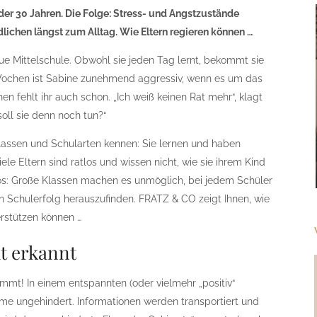
 oder 30 Jahren. Die Folge: Stress- und Angstzustände
lichen längst zum Alltag. Wie Eltern regieren können …
eue Mittelschule. Obwohl sie jeden Tag lernt, bekommt sie
 Wochen ist Sabine zunehmend aggressiv, wenn es um das
n fehlt ihr auch schon. „Ich weiß keinen Rat mehr“, klagt
soll sie denn noch tun?“
sklassen und Schularten kennen: Sie lernen und haben
le Eltern sind ratlos und wissen nicht, wie sie ihrem Kind
flos: Große Klassen machen es unmöglich, bei jedem Schüler
en Schulerfolg herauszufinden. FRATZ & CO zeigt Ihnen, wie
erstützen können …
ht erkannt
mt! In einem entspannten (oder vielmehr „positiv“
öme ungehindert. Informationen werden transportiert und