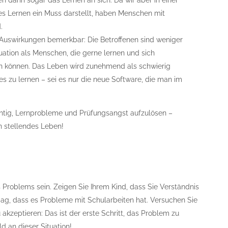
dann sogar das Lernen an sich. Da wir aber in einer
ges Lernen ein Muss darstellt, haben Menschen mit
.
 Auswirkungen bemerkbar: Die Betroffenen sind weniger
tuation als Menschen, die gerne lernen und sich
len können. Das Leben wird zunehmend als schwierig
s zu lernen – sei es nur die neue Software, die man im
ichtig, Lernprobleme und Prüfungsangst aufzulösen –
en stellendes Leben!
s Problems sein. Zeigen Sie Ihrem Kind, dass Sie Verständnis
mag, dass es Probleme mit Schularbeiten hat. Versuchen Sie
kzeptieren: Das ist der erste Schritt, das Problem zu
ld an dieser Situation!