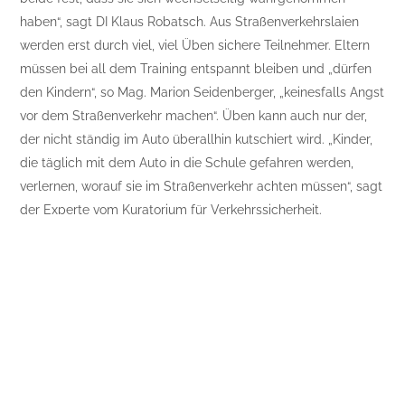
haben“, sagt DI Klaus Robatsch. Aus Straßenverkehrslaien
werden erst durch viel, viel Üben sichere Teilnehmer. Eltern
müssen bei all dem Training entspannt bleiben und „dürfen
den Kindern“, so Mag. Marion Seidenberger, „keinesfalls Angst
vor dem Straßenverkehr machen“. Üben kann auch nur der,
der nicht ständig im Auto überallhin kutschiert wird. „Kinder,
die täglich mit dem Auto in die Schule gefahren werden,
verlernen, worauf sie im Straßenverkehr achten müssen“, sagt
der Experte vom Kuratorium für Verkehrssicherheit.
Außerdem nehme so die Zahl der Autos zu und erhöhe das
Unfallrisiko für die anderen Schüler. Doch auch die sollen
sicher ankommen!
Foto:
Ermolaev Alexander
–
shutterstock.com