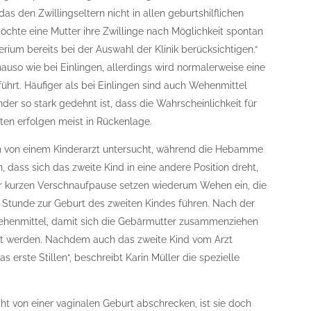
as den Zwillingseltern nicht in allen geburtshilflichen
öchte eine Mutter ihre Zwillinge nach Möglichkeit spontan
terium bereits bei der Auswahl der Klinik berücksichtigen.“
nauso wie bei Einlingen, allerdings wird normalerweise eine
hrt. Häufiger als bei Einlingen sind auch Wehenmittel
der so stark gedehnt ist, dass die Wahrscheinlichkeit für
ten erfolgen meist in Rückenlage.
ich von einem Kinderarzt untersucht, während die Hebamme
 dass sich das zweite Kind in eine andere Position dreht,
iner kurzen Verschnaufpause setzen wiederum Wehen ein, die
r Stunde zur Geburt des zweiten Kindes führen. Nach der
henmittel, damit sich die Gebärmutter zusammenziehen
rt werden. Nachdem auch das zweite Kind vom Arzt
s erste Stillen“, beschreibt Karin Müller die spezielle
ht von einer vaginalen Geburt abschrecken, ist sie doch