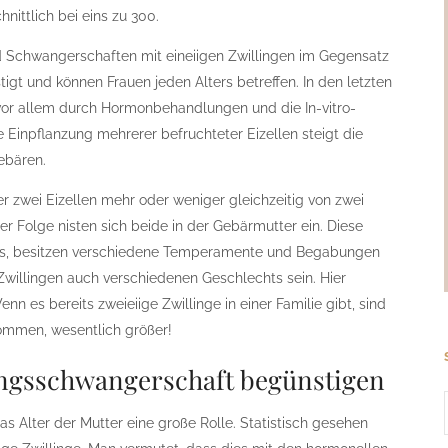
nittlich bei eins zu 300.
sind Schwangerschaften mit eineiigen Zwillingen im Gegensatz
tigt und können Frauen jeden Alters betreffen. In den letzten
 vor allem durch Hormonbehandlungen und die In-vitro-
ie Einpflanzung mehrerer befruchteter Eizellen steigt die
gebären.
 zwei Eizellen mehr oder weniger gleichzeitig von zwei
r Folge nisten sich beide in der Gebärmutter ein. Diese
 aus, besitzen verschiedene Temperamente und Begabungen
willingen auch verschiedenen Geschlechts sein. Hier
n es bereits zweieiige Zwillinge in einer Familie gibt, sind
ommen, wesentlich größer!
lingsschwangerschaft begünstigen
s Alter der Mutter eine große Rolle. Statistisch gesehen