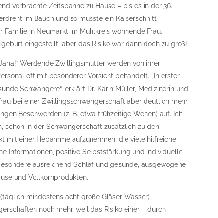
nd verbrachte Zeitspanne zu Hause – bis es in der 36.
 verdreht im Bauch und so musste ein Kaiserschnitt
rer Familie in Neumarkt im Mühlkreis wohnende Frau.
lgeburt eingestellt, aber das Risiko war dann doch zu groß!
 Jana!“ Werdende Zwillingsmütter werden von ihrer
onal oft mit besonderer Vorsicht behandelt. „In erster
esunde Schwangere“, erklärt Dr. Karin Müller, Medizinerin und
rau bei einer Zwillingsschwangerschaft aber deutlich mehr
nlingen Beschwerden (z. B. etwa frühzeitige Wehen) auf. Ich
, schon in der Schwangerschaft zusätzlich zu den
 mit einer Hebamme aufzunehmen, die viele hilfreiche
he Informationen, positive Selbststärkung und individuelle
insbesondere ausreichend Schlaf und gesunde, ausgewogene
müse und Vollkornprodukten.
t (täglich mindestens acht große Gläser Wasser)
gerschaften noch mehr, weil das Risiko einer – durch