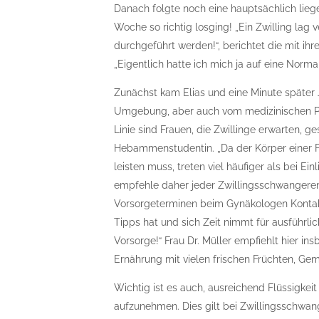
Danach folgte noch eine hauptsächlich liege
Woche so richtig losging! „Ein Zwilling lag
durchgeführt werden!“, berichtet die mit ih
„Eigentlich hatte ich mich ja auf eine Norma
Zunächst kam Elias und eine Minute später
Umgebung, aber auch vom medizinischen Pers
Linie sind Frauen, die Zwillinge erwarten, g
Hebammenstudentin. „Da der Körper einer F
leisten muss, treten viel häufiger als bei Ei
empfehle daher jeder Zwillingsschwangeren
Vorsorgeterminen beim Gynäkologen Kontakt
Tipps hat und sich Zeit nimmt für ausführlic
Vorsorge!“ Frau Dr. Müller empfiehlt hier 
Ernährung mit vielen frischen Früchten, Ge
Wichtig ist es auch, ausreichend Flüssigkei
aufzunehmen. Dies gilt bei Zwillingsschwan