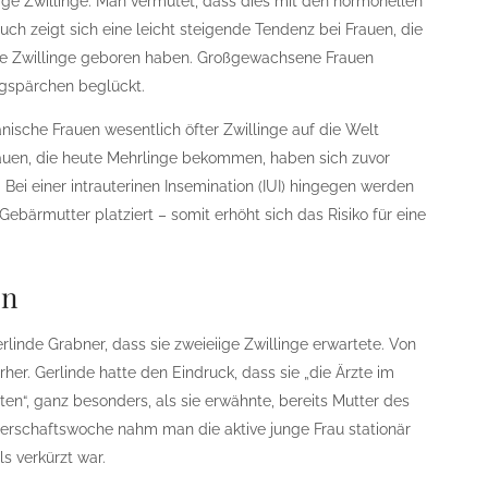
ge Zwillinge. Man vermutet, dass dies mit den hormonellen
uch zeigt sich eine leicht steigende Tendenz bei Frauen, die
ige Zwillinge geboren haben. Großgewachsene Frauen
ngspärchen beglückt.
nische Frauen wesentlich öfter Zwillinge auf die Welt
rauen, die heute Mehrlinge bekommen, haben sich zuvor
Bei einer intrauterinen Insemination (IUI) hingegen werden
ebärmutter platziert – somit erhöht sich das Risiko für eine
en
linde Grabner, dass sie zweieiige Zwillinge erwartete. Von
her. Gerlinde hatte den Eindruck, dass sie „die Ärzte im
ten“, ganz besonders, als sie erwähnte, bereits Mutter des
ngerschaftswoche nahm man die aktive junge Frau stationär
s verkürzt war.