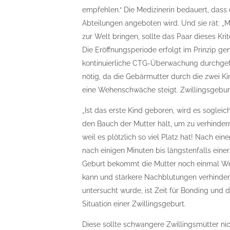
empfehlen.“ Die Medizinerin bedauert, dass d
Abteilungen angeboten wird. Und sie rät: „M
zur Welt bringen, sollte das Paar dieses Kri
Die Eröffnungsperiode erfolgt im Prinzip ge
kontinuierliche CTG-Überwachung durchgefü
nötig, da die Gebärmutter durch die zwei Kin
eine Wehenschwäche steigt. Zwillingsgebur
„Ist das erste Kind geboren, wird es sogle
den Bauch der Mutter hält, um zu verhindern,
weil es plötzlich so viel Platz hat! Nach e
nach einigen Minuten bis längstenfalls eine
Geburt bekommt die Mutter noch einmal We
kann und stärkere Nachblutungen verhinde
untersucht wurde, ist Zeit für Bonding und da
Situation einer Zwillingsgeburt.
Diese sollte schwangere Zwillingsmütter nic