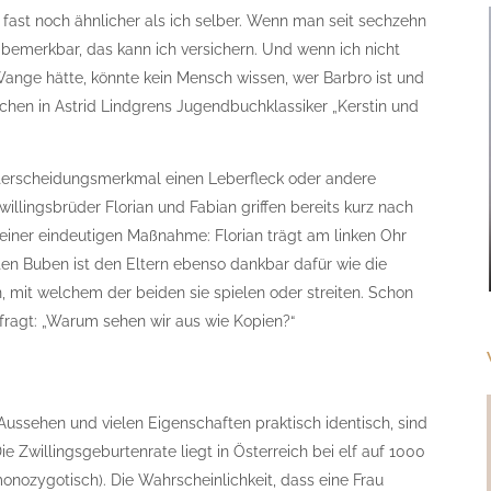
r fast noch ähnlicher als ich selber. Wenn man seit sechzehn
s bemerkbar, das kann ich versichern. Und wenn ich nicht
Wange hätte, könnte kein Mensch wissen, wer Barbro ist und
ädchen in Astrid Lindgrens Jugendbuchklassiker „Kerstin und
Unterscheidungsmerkmal einen Leberfleck oder andere
Zwillingsbrüder Florian und Fabian griffen bereits kurz nach
einer eindeutigen Maßnahme: Florian trägt am linken Ohr
aften Buben ist den Eltern ebenso dankbar dafür wie die
 mit welchem der beiden sie spielen oder streiten. Schon
efragt: „Warum sehen wir aus wie Kopien?“
m Aussehen und vielen Eigenschaften praktisch identisch, sind
ie Zwillingsgeburtenrate liegt in Österreich bei elf auf 1000
monozygotisch). Die Wahrscheinlichkeit, dass eine Frau