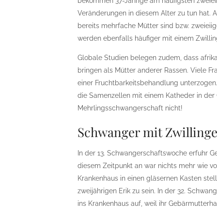
bekommen 37-Jährige am häufigsten zweieii
Veränderungen in diesem Alter zu tun hat. A
bereits mehrfache Mütter sind bzw. zweiei
werden ebenfalls häufiger mit einem Zwilli
Globale Studien belegen zudem, dass afrika
bringen als Mütter anderer Rassen. Viele F
einer Fruchtbarkeitsbehandlung unterzogen. 
die Samenzellen mit einem Katheder in der G
Mehrlingsschwangerschaft nicht!
Schwanger mit Zwilling
In der 13. Schwangerschaftswoche erfuhr Ger
diesem Zeitpunkt an war nichts mehr wie vor
Krankenhaus in einen gläsernen Kasten stell
zweijährigen Erik zu sein. In der 32. Schwa
ins Krankenhaus auf, weil ihr Gebärmutterhal