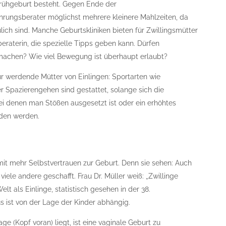
rühgeburt besteht. Gegen Ende der
rungsberater möglichst mehrere kleinere Mahlzeiten, da
ich sind. Manche Geburtskliniken bieten für Zwillingsmütter
eraterin, die spezielle Tipps geben kann. Dürfen
 machen? Wie viel Bewegung ist überhaupt erlaubt?
r werdende Mütter von Einlingen: Sportarten wie
 Spazierengehen sind gestattet, solange sich die
ei denen man Stößen ausgesetzt ist oder ein erhöhtes
eden werden.
mit mehr Selbstvertrauen zur Geburt. Denn sie sehen: Auch
ele andere geschafft. Frau Dr. Müller weiß: „Zwillinge
t als Einlinge, statistisch gesehen in der 38.
ist von der Lage der Kinder abhängig.
e (Kopf voran) liegt, ist eine vaginale Geburt zu