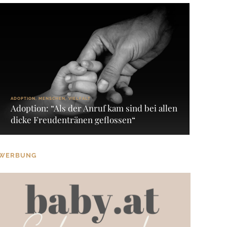
ADOPTION, MENSCHEN, VIELFALT
Adoption: “Als der Anruf kam sind bei allen
dicke Freudentränen geflossen“
WERBUNG