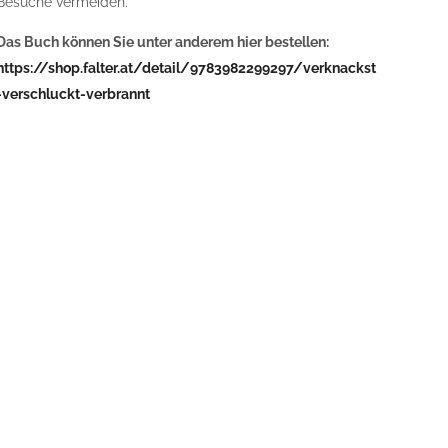
Besuche vermeiden.
Das Buch können Sie unter anderem hier bestellen:
https://shop.falter.at/detail/9783982299297/verknackst
-verschluckt-verbrannt