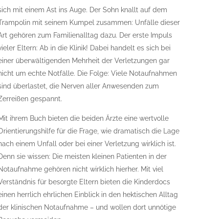
sich mit einem Ast ins Auge. Der Sohn knallt auf dem
Trampolin mit seinem Kumpel zusammen: Unfälle dieser
Art gehören zum Familienalltag dazu. Der erste Impuls
vieler Eltern: Ab in die Klinik! Dabei handelt es sich bei
einer überwältigenden Mehrheit der Verletzungen gar
nicht um echte Notfälle. Die Folge: Viele Notaufnahmen
sind überlastet, die Nerven aller Anwesenden zum
Zerreißen gespannt.
Mit ihrem Buch bieten die beiden Ärzte eine wertvolle
Orientierungshilfe für die Frage, wie dramatisch die Lage
nach einem Unfall oder bei einer Verletzung wirklich ist.
Denn sie wissen: Die meisten kleinen Patienten in der
Notaufnahme gehören nicht wirklich hierher. Mit viel
Verständnis für besorgte Eltern bieten die Kinderdocs
einen herrlich ehrlichen Einblick in den hektischen Alltag
der klinischen Notaufnahme – und wollen dort unnötige