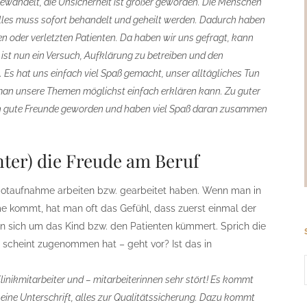
gewandelt, die Unsicherheit ist größer geworden. Die Menschen
lles muss sofort behandelt und geheilt werden. Dadurch haben
ken oder verletzten Patienten. Da haben wir uns gefragt, kann
ist nun ein Versuch, Aufklärung zu betreiben und den
 Es hat uns einfach viel Spaß gemacht, unser alltägliches Tun
 man unsere Themen möglichst einfach erklären kann. Zu guter
uch gute Freunde geworden und haben viel Spaß daran zusammen
ter) die Freude am Beruf
 Notaufnahme arbeiten bzw. gearbeitet haben. Wenn man in
e kommt, hat man oft das Gefühl, dass zuerst einmal der
 sich um das Kind bzw. den Patienten kümmert. Sprich die
es scheint zugenommen hat – geht vor? Ist das in
Klinikmitarbeiter und – mitarbeiterinnen sehr stört! Es kommt
eine Unterschrift, alles zur Qualitätssicherung. Dazu kommt