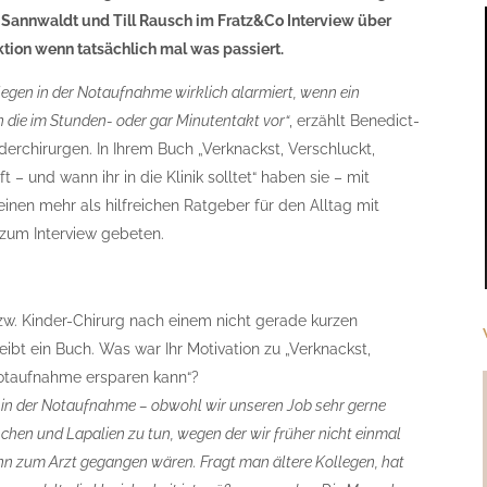
 Sannwaldt und Till Rausch im Fratz&Co Interview über
ktion wenn tatsächlich mal was passiert.
legen in der Notaufnahme wirklich alarmiert, wenn ein
die im Stunden- oder gar Minutentakt vor“
, erzählt Benedict-
erchirurgen. In Ihrem Buch „Verknackst, Verschluckt,
 – und wann ihr in die Klinik solltet“ haben sie – mit
nen mehr als hilfreichen Ratgeber für den Alltag mit
 zum Interview gebeten.
w. Kinder-Chirurg nach einem nicht gerade kurzen
eibt ein Buch. Was war Ihr Motivation zu „Verknackst,
Notaufnahme ersparen kann“?
 in der Notaufnahme – obwohl wir unseren Job sehr gerne
hen und Lapalien zu tun, wegen der wir früher nicht einmal
enn zum Arzt gegangen wären. Fragt man ältere Kollegen, hat