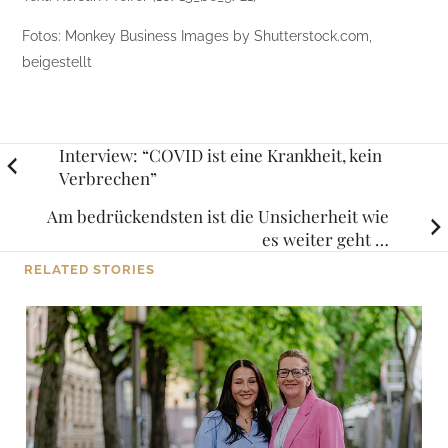
Fotos: Monkey Business Images by Shutterstock.com,
beigestellt
Posts
Interview: “COVID ist eine Krankheit, kein
Verbrechen”
navigation
Am bedrückendsten ist die Unsicherheit wie
es weiter geht …
RELATED STORIES