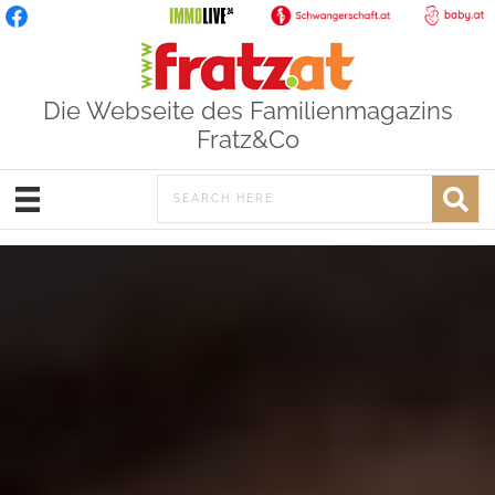
Die Webseite des Familienmagazins
Fratz&Co