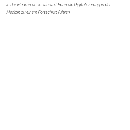
in der Medizin an. In wie weit kann die Digitalisierung in der
Medizin zu einem Fortschritt führen.
RUDOLF LIKAR: Spätestens seit der Pandemie und den
Begleitmaßnahmen wissen wir, dass die Digitalisierung sehr
gut ist und uns dabei helfen kann Informationen
auszutauschen. Natürlich fehlen die informellen Gespräche,
die man etwa auf Kongressen führt, aber als Behelf taugen
die Videokonferenzen schon. Trotzdem wird sie die
sprechende und vor allem die berührende Medizin nicht
ersetzen. Bei Melanomen haben wir gelernt ganz gut mit
digitalen Mitteln zu arbeiten. Ich denke, dass eine
Kombination in Zukunft ein durchaus gangbarer Weg ist.
Danke für das Gespräch.
Dieses Interview entstand im Rahmen der Serie Life Sciences
die aktuell gerade im Börse Express publiziert wird. Die Serie