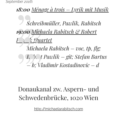
September 2016
)
18:00
Ménage à trois – Lyrik mit Musik
Schreibmüller, Pawlik, Rabitsch
19:00
Michaela Rabitsch & Robert
Pawlik Quartet
Michaela Rabitsch
– voc, tp, flg;
Robert Pawlik
– git;
Stefan Bartus
– b;
Vladimir Kostadinovic
– d
Donaukanal zw. Aspern- und
Schwedenbrücke, 1020 Wien
http://michaelarabitsch.com