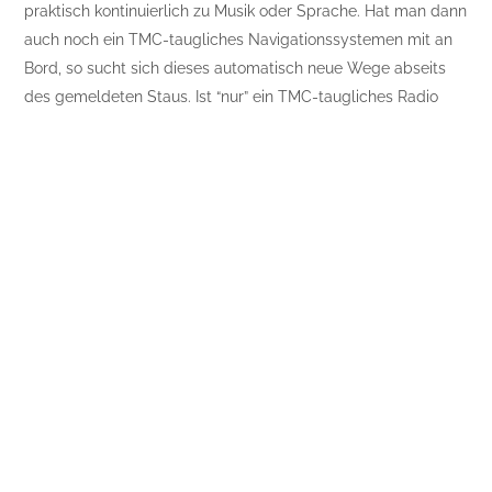
praktisch kontinuierlich zu Musik oder Sprache. Hat man dann
auch noch ein TMC-taugliches Navigationssystemen mit an
Bord, so sucht sich dieses automatisch neue Wege abseits
des gemeldeten Staus. Ist “nur” ein TMC-taugliches Radio
eingebaut, werden die Informationen gespeichert und sind
auf Knopfdruck jederzeit abrufbereit. Und zwar stets in der
vom Autofahrer gewünschten Sprache.
Solche TMC-Dienste sind in Deutschland, in der Schweiz, in
Norditalien, Holland, Schweden, Finnland, in Großbritannien,
Spanien und Frankreich Standard. Für Österreich hat Ö3 vor
knapp einem Jahr den von der EU geforderten
Lückenschluss zwischen Bayern und Norditalien
fertiggestellt.
Klar, dass es solchen Komfort nicht gratis gibt: Radio-
Navigationssysteme, welche dank TMC
Ausweichempfehlungen per einfacher Pfeil-Darstellung