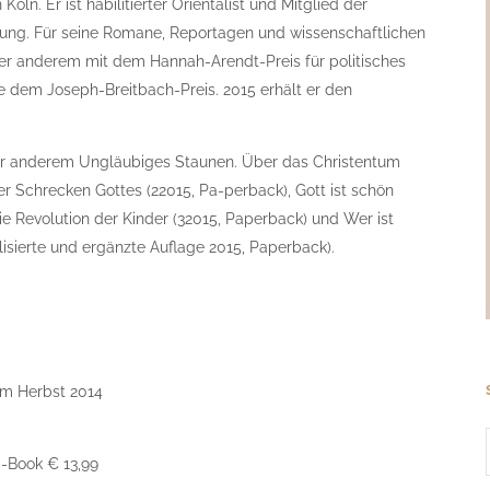
 Köln. Er ist habilitierter Orientalist und Mitglied der
ung. Für seine Romane, Reportagen und wissenschaftlichen
ter anderem mit dem Hannah-Arendt-Preis für politisches
e dem Joseph-Breitbach-Preis. 2015 erhält er den
ter anderem Ungläubiges Staunen. Über das Christentum
er Schrecken Gottes (22015, Pa-perback), Gott ist schön
 Die Revolution der Kinder (32015, Paperback) und Wer ist
isierte und ergänzte Auflage 2015, Paperback).
om Herbst 2014
E-Book € 13,99