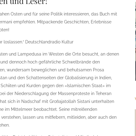
en und Leser!
ahen Osten und für seine Politik interessieren, das Buch mit
rmani empfehlen. Mitpackende Geschichten, Erlebnisse
oten!
r loslassen.“ Deutschlandradio Kultur
sten und Lampedusa im Westen die Orte besucht, an denen
und dennoch hoch gefährliche Schwelbrände den
hmten, wundersam beweglichen und behutsamen Prosa
tan und den Schattenseiten der Globalisierung in Indien,
 Schiiten und Kurden gegen den «Islamischen Staat» im
er bei der Niederschlagung der Massenproteste in Teheran
 hat sich in Nadschaf mit Großajatollah Sistani unterhalten
he im Mittelmeer beobachtet. Seine mitreißenden
verstehen, lassen uns mitfiebern, mitleiden, aber auch den
ehen.