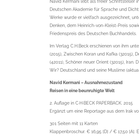
Navid Kermani lebt als freier Schriftsteller in
Deutschen Akademie für Sprache und Dicht
Werke wurde er vielfach ausgezeichnet, un
Denken, dem Heinrich-von-Kleist-Preis sowi
Friedenspreis des Deutschen Buchhandels.
Im Verlag C.H.Beck erschienen von ihm un
(2015), Zwischen Koran und Kafka (32015), D
(42011), Schöner neuer Orient (32015), Iran.
Wir? Deutschland und seine Muslime (aktual
Navid Kermani – Ausnahmezustand
Reisen in eine beunruhigte Welt
2. Auflage in C·H·BECK PAPERBACK. 2015
Ergänzt um eine Reportage aus dem Irak v
301 Seiten mit 11 Karten
Klappenbroschur. € 16,95 [D] / € 17,50 [A]. 