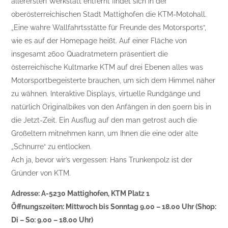
allerersten Werkstatt entfernt findet sich in der
oberösterreichischen Stadt Mattighofen die KTM-Motohall.
„Eine wahre Wallfahrtsstätte für Freunde des Motorsports“,
wie es auf der Homepage heißt. Auf einer Fläche von
insgesamt 2600 Quadratmetern präsentiert die
österreichische Kultmarke KTM auf drei Ebenen alles was
Motorsportbegeisterte brauchen, um sich dem Himmel näher
zu wähnen. Interaktive Displays, virtuelle Rundgänge und
natürlich Originalbikes von den Anfängen in den 50ern bis in
die Jetzt-Zeit. Ein Ausflug auf den man getrost auch die
Großeltern mitnehmen kann, um Ihnen die eine oder alte
„Schnurre“ zu entlocken.
Ach ja, bevor wir’s vergessen: Hans Trunkenpolz ist der
Gründer von KTM.
Adresse: A-5230 Mattighofen, KTM Platz 1
Öffnungszeiten: Mittwoch bis Sonntag 9.00 – 18.00 Uhr (Shop:
Di – So: 9.00 – 18.00 Uhr)