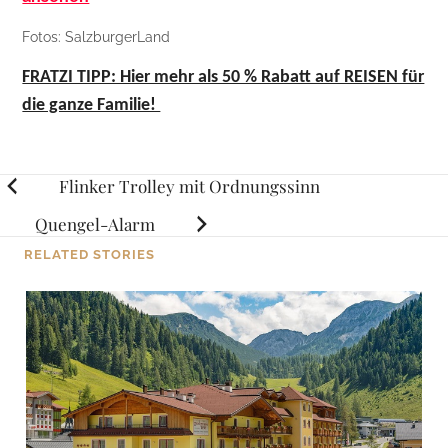
Fotos: SalzburgerLand
FRATZI TIPP: Hier mehr als 50 % Rabatt auf REISEN für
die ganze Familie!
Posts
Flinker Trolley mit Ordnungssinn
navigation
Quengel-Alarm
RELATED STORIES