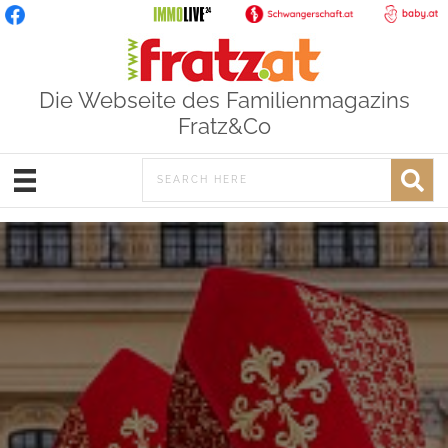
Die Webseite des Familienmagazins
Fratz&Co