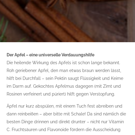
Der Apfel – eine universelle Verdauungshilfe
Die heilende Wirkung des Apfels ist schon lange bekannt.
Roh geriebener Apfel, den man etwas braun werden lässt,
hilft bei Durchfall – sein Pektin saugt Flüssigkeit und Keime
im Darm auf. Gekochtes Apfelmus dagegen (mit Zimt und
Rosinen verfeinert und püriert) hilft gegen Verstopfung.
Äpfel nur kurz abspülen, mit einem Tuch fest abreiben und
dann reinbeißen – aber bitte mit Schale! Da sind nämlich die
besten Dinge drinnen und direkt drunter – nicht nur Vitamin
C. Fruchtsäuren und Flavonoide fördern die Ausscheidung