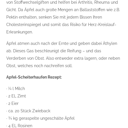
von Stoffwechselgiften und helfen bei Arthritis, Rheuma und
Gicht. Da Äpfel auch große Mengen an Ballaststoffen wie z.B.
Pektin enthalten, senken Sie mit jedem Bissen Ihren
Cholesterinspiegel und somit das Risiko für Herz-Kreislauf-
Erkrankungen.
Äpfel atmen auch nach der Ernte und geben dabei Äthylen
ab. Dieses Gas beschleunigt die Reifung – und das
Verderben von Obst. Also entweder extra lagern, oder neben
Obst, welches noch nachreifen soll.
Apfel-Scheiterhaufen Rezept:
· ¼ l Milch
· 2 EL Zimt
· 2 Eier
· ca. 20 Stück Zwieback
· ¾ kg geraspelte ungeschälte Äpfel
· 4 EL Rosinen